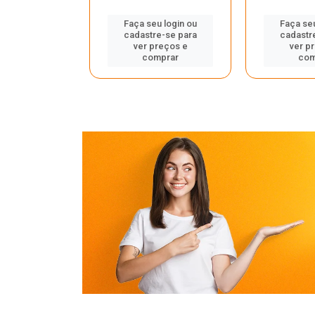
Faça seu login ou
Faça seu
cadastre-se para
cadastr
u login ou
ver preços e
ver p
e-se para
comprar
com
reços e
mprar