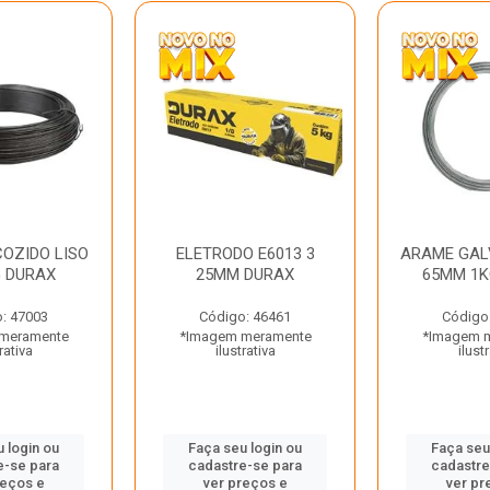
OZIDO LISO
ELETRODO E6013 3
ARAME GAL
G DURAX
25MM DURAX
65MM 1K
: 47003
Código: 46461
Código
meramente
*Imagem meramente
*Imagem 
rativa
ilustrativa
ilust
 login ou
Faça seu login ou
Faça seu
e-se para
cadastre-se para
cadastre
reços e
ver preços e
ver pr