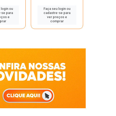
Faça seu 
 login ou
Faça seu login ou
cadastre
-se para
cadastre-se para
ver pr
eços e
ver preços e
comp
prar
comprar