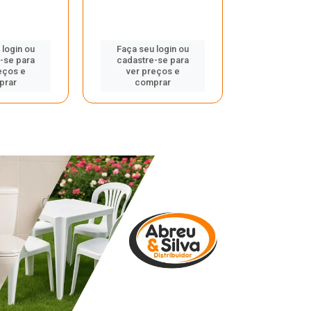
 login ou
Faça seu login ou
Faça seu 
-se para
cadastre-se para
cadastre
eços e
ver preços e
ver pr
prar
comprar
comp