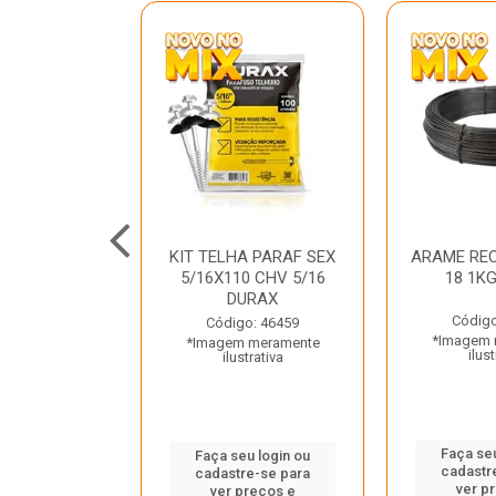
C GALV 3/16
KIT TELHA PARAF SEX
ARAME REC
 DURAX
5/16X110 CHV 5/16
18 1K
DURAX
o: 47012
Código
Código: 46459
 meramente
*Imagem 
*Imagem meramente
trativa
ilust
ilustrativa
u login ou
Faça seu
Faça seu login ou
e-se para
cadastr
cadastre-se para
reços e
ver p
ver preços e