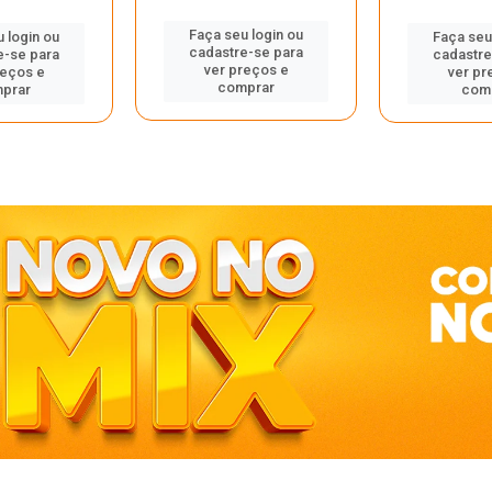
Faça seu login ou
 login ou
Faça seu
cadastre-se para
e-se para
cadastre
ver preços e
reços e
ver pr
comprar
prar
com