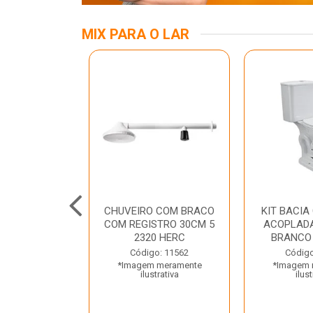
MIX PARA O LAR
KIT
CHUVEIRO COM BRACO
KIT BACIA
ASS/ANEL/FIX
COM REGISTRO 30CM 5
ACOPLADA
CIONAMENTO
2320 HERC
BRANCO
ETO LUZA...
Código: 11562
Código
*Imagem meramente
*Imagem 
o: 35667
ilustrativa
ilust
 meramente
trativa