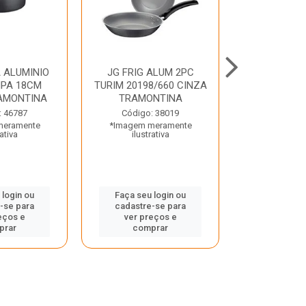
 ALUMINIO
JG FRIG ALUM 2PC
CONJ
PA 18CM
TURIM 20198/660 CINZA
TRINCHANT
AMONTINA
TRAMONTINA
PECAS PLE
TRAMO
: 46787
Código: 38019
meramente
*Imagem meramente
Código:
rativa
ilustrativa
*Imagem m
ilustr
 login ou
Faça seu login ou
-se para
cadastre-se para
Faça seu 
eços e
ver preços e
cadastre
prar
comprar
ver pr
comp