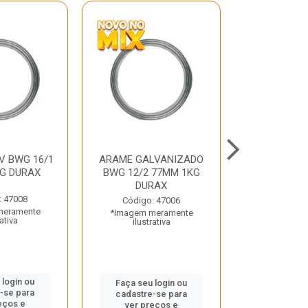
V BWG 16/1
ARAME GALVANIZADO
BARRA ROSC
G DURAX
BWG 12/2 77MM 1KG
UNC D
DURAX
: 47008
Código:
Código: 47006
meramente
*Imagem m
*Imagem meramente
rativa
ilustr
ilustrativa
 login ou
Faça seu 
Faça seu login ou
-se para
cadastre
cadastre-se para
eços e
ver pr
ver preços e