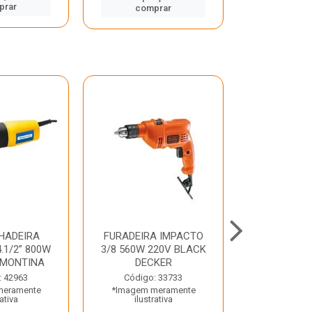
prar
comp
comprar
HADEIRA
FURADEIRA IMPACTO
MARTE
.1/2” 800W
3/8 560W 220V BLACK
PERFURADO
AMONTINA
DECKER
800W 2 6J 2
: 42963
Código: 33733
Código:
meramente
*Imagem meramente
*Imagem m
rativa
ilustrativa
ilustr