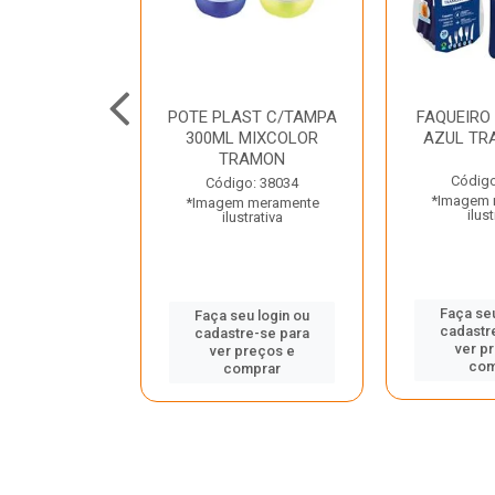
JUNTO
POTE PLAST C/TAMPA
FAQUEIRO
NTE INOX 2
300ML MIXCOLOR
AZUL TR
ENUS PRETO
TRAMON
ONTINA
Código
Código: 38034
*Imagem 
*Imagem meramente
o: 43214
ilust
ilustrativa
 meramente
trativa
Faça seu
Faça seu login ou
cadastr
cadastre-se para
u login ou
ver p
ver preços e
e-se para
com
comprar
reços e
mprar