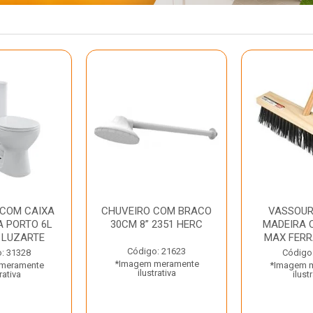
 COM CAIXA
CHUVEIRO COM BRACO
VASSOUR
 PORTO 6L
30CM 8” 2351 HERC
MADEIRA 
 LUZARTE
MAX FER
Código: 21623
: 31328
Código
*Imagem meramente
meramente
*Imagem 
ilustrativa
rativa
ilust