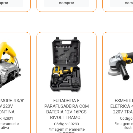
prar
comprar
com
MORE 4.3/8”
FURADEIRA E
ESMERIL
W 220V
PARAFUSADEIRA COM
ELETRICA 4
ONTINA
BATERIA 12V 16PCS
220V TR
BIVOLT TRAMO...
: 42831
Código
meramente
*Imagem 
Código: 39293
rativa
ilust
*Imagem meramente