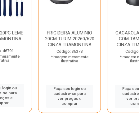
 20PC LEME
FRIGIDEIRA ALUMINIO
CACAROLA
AMONTINA
20CM TURIM 20260/620
COM TAM
CINZA TRAMONTINA
CINZA TR
: 46791
Código: 36378
Código
meramente
*Imagem meramente
*Imagem 
rativa
ilustrativa
ilust
 login ou
Faça seu login ou
Faça seu
e-se para
cadastre-se para
cadastre
reços e
ver preços e
ver pr
prar
comprar
com