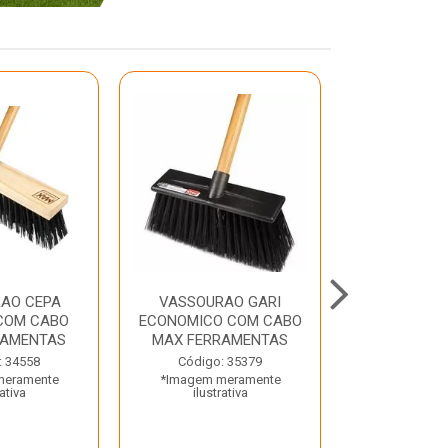
AO CEPA
VASSOURAO GARI
LAVATORIO
COM CABO
ECONOMICO COM CABO
BRANCO MA
RAMENTAS
MAX FERRAMENTAS
Código:
: 34558
Código: 35379
*Imagem m
meramente
*Imagem meramente
ilustr
rativa
ilustrativa