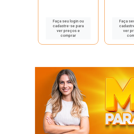
u login ou
Faça seu login ou
Faça seu
e-se para
cadastre-se para
cadastr
reços e
ver preços e
ver p
mprar
comprar
com