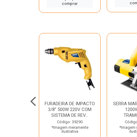
mprar
com
comprar
TELETE
FURADEIRA DE IMPACTO
SERRA MAR
OR/ROMPEDOR
3/8” 500W 220V COM
1200
 220V DEWALT
SISTEMA DE REV...
TRAM
o: 33734
Código: 39290
Código
 meramente
*Imagem meramente
*Imagem 
trativa
ilustrativa
ilust