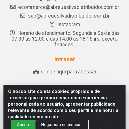
ecommerce@abreuesilvadistribuidor.com.br
sac@abreuesilvadistribuidor.com.br
Instagram
Horário de atendimento: Segunda a Sexta das
07:30 às 12:00 e das 14:00 às 18:15hrs, exceto
feriados.
Intranet
Clique aqui para acessar
O nosso site coleta cookies próprios e de
Abreu & Silva - Rua Padre Jose de Souza Leite, 265 - Ariado,
terceiros para proporcionar uma experiência
Olho D'Água das Flores/AL - CEP 57.442-000 - CNPJ
personalizada ao usuário, apresentar publicidade
04.790.656/0001-06
relevante de acordo com o seu perfil e melhorar a
qualidade do nosso site.
Aceito
Negar não essenciais