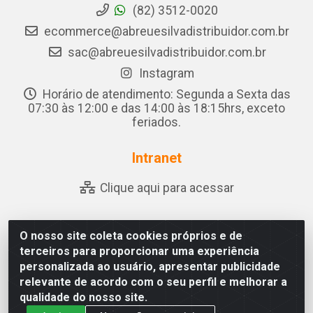
(82) 3512-0020
ecommerce@abreuesilvadistribuidor.com.br
sac@abreuesilvadistribuidor.com.br
Instagram
Horário de atendimento: Segunda a Sexta das
07:30 às 12:00 e das 14:00 às 18:15hrs, exceto
feriados.
Intranet
Clique aqui para acessar
O nosso site coleta cookies próprios e de
Abreu & Silva - Rua Padre Jose de Souza Leite, 265 - Ariado,
terceiros para proporcionar uma experiência
Olho D'Água das Flores/AL - CEP 57.442-000 - CNPJ
personalizada ao usuário, apresentar publicidade
04.790.656/0001-06
relevante de acordo com o seu perfil e melhorar a
qualidade do nosso site.