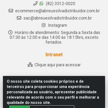
(82) 3512-0020
ecommerce@abreuesilvadistribuidor.com.br
sac@abreuesilvadistribuidor.com.br
Instagram
Horário de atendimento: Segunda a Sexta das
07:30 às 12:00 e das 14:00 às 18:15hrs, exceto
feriados.
Intranet
Clique aqui para acessar
O nosso site coleta cookies próprios e de
Abreu & Silva - Rua Padre Jose de Souza Leite, 265 - Ariado,
terceiros para proporcionar uma experiência
Olho D'Água das Flores/AL - CEP 57.442-000 - CNPJ
personalizada ao usuário, apresentar publicidade
04.790.656/0001-06
relevante de acordo com o seu perfil e melhorar a
qualidade do nosso site.