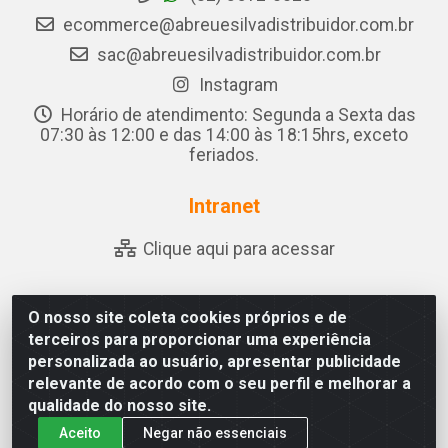
ecommerce@abreuesilvadistribuidor.com.br
sac@abreuesilvadistribuidor.com.br
Instagram
Horário de atendimento: Segunda a Sexta das
07:30 às 12:00 e das 14:00 às 18:15hrs, exceto
feriados.
Intranet
Clique aqui para acessar
O nosso site coleta cookies próprios e de
Abreu & Silva - Rua Padre Jose de Souza Leite, 265 - Ariado,
terceiros para proporcionar uma experiência
Olho D'Água das Flores/AL - CEP 57.442-000 - CNPJ
personalizada ao usuário, apresentar publicidade
04.790.656/0001-06
relevante de acordo com o seu perfil e melhorar a
qualidade do nosso site.
Aceito
Negar não essenciais