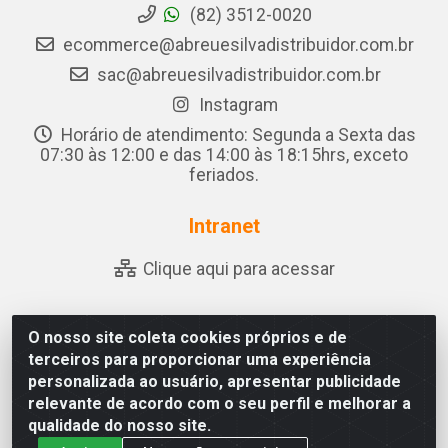
(82) 3512-0020
ecommerce@abreuesilvadistribuidor.com.br
sac@abreuesilvadistribuidor.com.br
Instagram
Horário de atendimento: Segunda a Sexta das
07:30 às 12:00 e das 14:00 às 18:15hrs, exceto
feriados.
Intranet
Clique aqui para acessar
O nosso site coleta cookies próprios e de
Abreu & Silva - Rua Padre Jose de Souza Leite, 265 - Ariado,
terceiros para proporcionar uma experiência
Olho D'Água das Flores/AL - CEP 57.442-000 - CNPJ
personalizada ao usuário, apresentar publicidade
04.790.656/0001-06
relevante de acordo com o seu perfil e melhorar a
qualidade do nosso site.