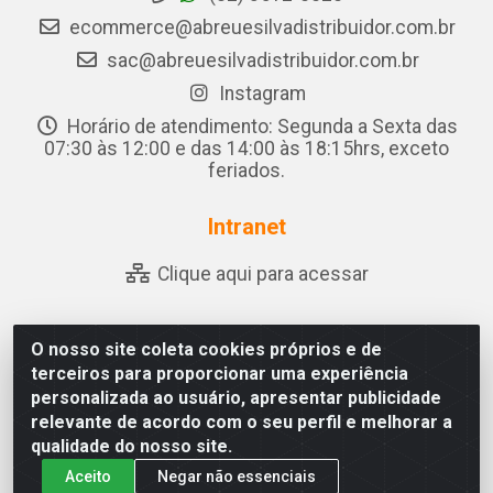
ecommerce@abreuesilvadistribuidor.com.br
sac@abreuesilvadistribuidor.com.br
Instagram
Horário de atendimento: Segunda a Sexta das
07:30 às 12:00 e das 14:00 às 18:15hrs, exceto
feriados.
Intranet
Clique aqui para acessar
O nosso site coleta cookies próprios e de
Abreu & Silva - Rua Padre Jose de Souza Leite, 265 - Ariado,
terceiros para proporcionar uma experiência
Olho D'Água das Flores/AL - CEP 57.442-000 - CNPJ
personalizada ao usuário, apresentar publicidade
04.790.656/0001-06
relevante de acordo com o seu perfil e melhorar a
qualidade do nosso site.
Aceito
Negar não essenciais