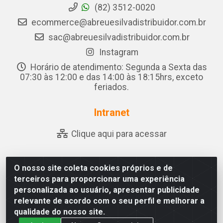
(82) 3512-0020
ecommerce@abreuesilvadistribuidor.com.br
sac@abreuesilvadistribuidor.com.br
Instagram
Horário de atendimento: Segunda a Sexta das
07:30 às 12:00 e das 14:00 às 18:15hrs, exceto
feriados.
Intranet
Clique aqui para acessar
O nosso site coleta cookies próprios e de
Abreu & Silva - Rua Padre Jose de Souza Leite, 265 - Ariado,
terceiros para proporcionar uma experiência
Olho D'Água das Flores/AL - CEP 57.442-000 - CNPJ
personalizada ao usuário, apresentar publicidade
04.790.656/0001-06
relevante de acordo com o seu perfil e melhorar a
qualidade do nosso site.