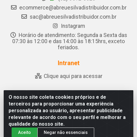
ecommerce@abreuesilvadistribuidor.com.br
sac@abreuesilvadistribuidor.com.br
Instagram
Horário de atendimento: Segunda a Sexta das
07:30 às 12:00 e das 14:00 às 18:15hrs, exceto
feriados.
Intranet
Clique aqui para acessar
O nosso site coleta cookies próprios e de
Abreu & Silva - Rua Padre Jose de Souza Leite, 265 - Ariado,
terceiros para proporcionar uma experiência
Olho D'Água das Flores/AL - CEP 57.442-000 - CNPJ
personalizada ao usuário, apresentar publicidade
04.790.656/0001-06
relevante de acordo com o seu perfil e melhorar a
qualidade do nosso site.
Aceito
Negar não essenciais