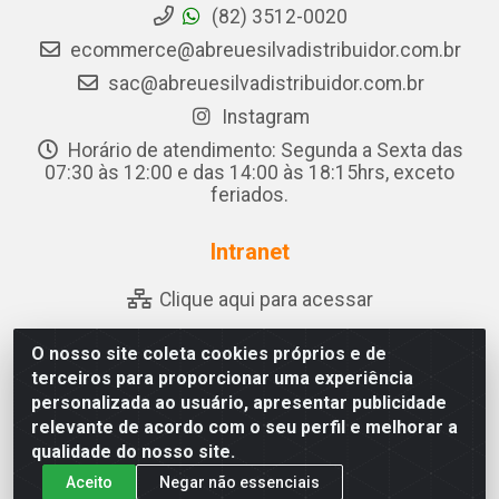
(82) 3512-0020
ecommerce@abreuesilvadistribuidor.com.br
sac@abreuesilvadistribuidor.com.br
Instagram
Horário de atendimento: Segunda a Sexta das
07:30 às 12:00 e das 14:00 às 18:15hrs, exceto
feriados.
Intranet
Clique aqui para acessar
O nosso site coleta cookies próprios e de
terceiros para proporcionar uma experiência
Abreu & Silva - Rua Padre Jose de Souza Leite, 265 - Ariado,
personalizada ao usuário, apresentar publicidade
Olho D'Água das Flores/AL - CEP 57.442-000 - CNPJ
relevante de acordo com o seu perfil e melhorar a
04.790.656/0001-06
qualidade do nosso site.
Aceito
Negar não essenciais