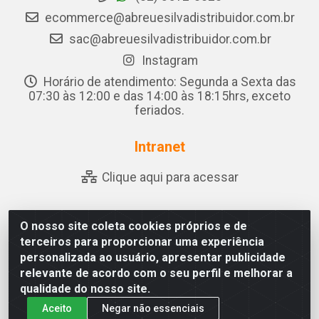
ecommerce@abreuesilvadistribuidor.com.br
sac@abreuesilvadistribuidor.com.br
Instagram
Horário de atendimento: Segunda a Sexta das
07:30 às 12:00 e das 14:00 às 18:15hrs, exceto
feriados.
Intranet
Clique aqui para acessar
O nosso site coleta cookies próprios e de
Abreu & Silva - Rua Padre Jose de Souza Leite, 265 - Ariado,
terceiros para proporcionar uma experiência
Olho D'Água das Flores/AL - CEP 57.442-000 - CNPJ
personalizada ao usuário, apresentar publicidade
04.790.656/0001-06
relevante de acordo com o seu perfil e melhorar a
qualidade do nosso site.
Aceito
Negar não essenciais