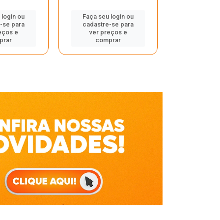
Faça seu 
 login ou
Faça seu login ou
cadastre
-se para
cadastre-se para
ver pr
eços e
ver preços e
comp
prar
comprar