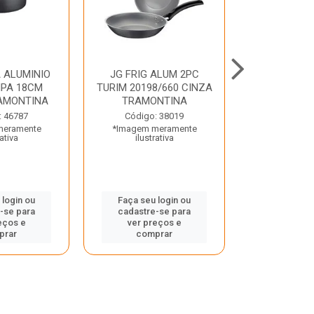
 ALUMINIO
JG FRIG ALUM 2PC
CONJ
PA 18CM
TURIM 20198/660 CINZA
TRINCHANT
AMONTINA
TRAMONTINA
PECAS PLE
TRAMO
: 46787
Código: 38019
meramente
*Imagem meramente
Código:
rativa
ilustrativa
*Imagem m
ilustr
 login ou
Faça seu login ou
-se para
cadastre-se para
Faça seu 
eços e
ver preços e
cadastre
prar
comprar
ver pr
comp