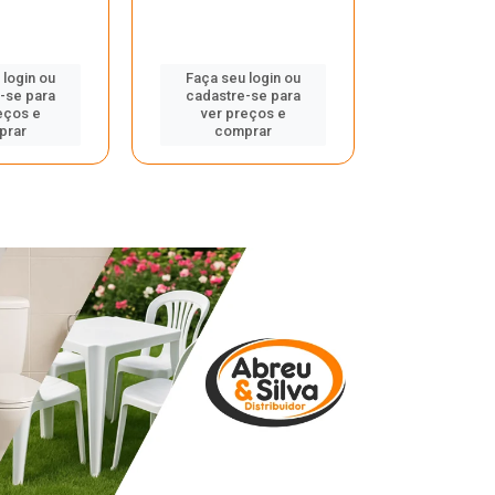
 login ou
Faça seu login ou
Faça seu 
-se para
cadastre-se para
cadastre
eços e
ver preços e
ver pr
prar
comprar
comp