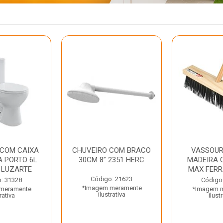
 COM CAIXA
CHUVEIRO COM BRACO
VASSOUR
 PORTO 6L
30CM 8” 2351 HERC
MADEIRA 
 LUZARTE
MAX FER
Código: 21623
: 31328
Código
*Imagem meramente
meramente
*Imagem 
ilustrativa
rativa
ilust