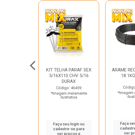
C GALV 3/16
KIT TELHA PARAF SEX
ARAME REC
 DURAX
5/16X110 CHV 5/16
18 1K
DURAX
o: 47012
Código
Código: 46459
 meramente
*Imagem 
*Imagem meramente
trativa
ilust
ilustrativa
u login ou
Faça seu
Faça seu login ou
e-se para
cadastr
cadastre-se para
reços e
ver p
ver preços e