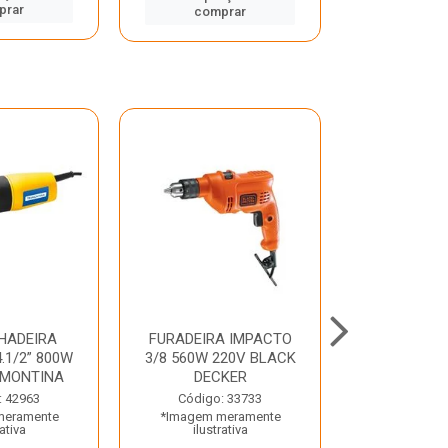
prar
comp
comprar
HADEIRA
FURADEIRA IMPACTO
MARTE
.1/2” 800W
3/8 560W 220V BLACK
PERFURADO
AMONTINA
DECKER
800W 2 6J 2
: 42963
Código: 33733
Código:
meramente
*Imagem meramente
*Imagem m
rativa
ilustrativa
ilustr