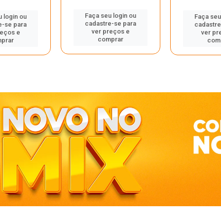
Faça seu login ou
 login ou
Faça seu
cadastre-se para
e-se para
cadastre
ver preços e
reços e
ver pr
comprar
prar
com