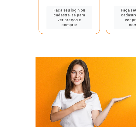
u login ou
Faça seu login ou
Faça seu
e-se para
cadastre-se para
cadastr
reços e
ver preços e
ver p
mprar
comprar
com