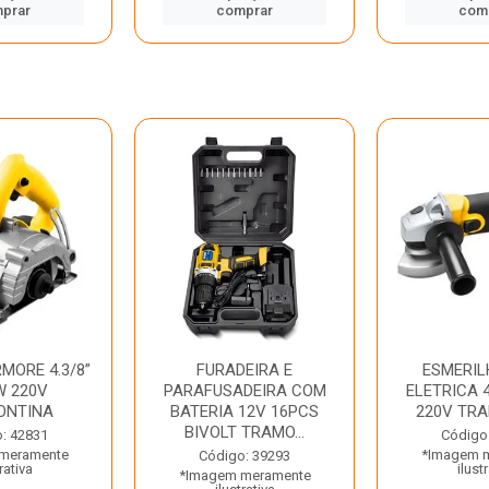
prar
comprar
com
MORE 4.3/8”
FURADEIRA E
ESMERIL
W 220V
PARAFUSADEIRA COM
ELETRICA 4
ONTINA
BATERIA 12V 16PCS
220V TR
BIVOLT TRAMO...
: 42831
Código
meramente
*Imagem 
Código: 39293
rativa
ilust
*Imagem meramente