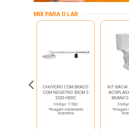
MIX PARA O LAR
INOX APOIO
CHUVEIRO COM BRACO
KIT BACIA
 NEW RAGGI
COM REGISTRO 30CM 5
ACOPLADA
TR
2320 HERC
BRANCO
o: 43456
Código: 11562
Código
 meramente
*Imagem meramente
*Imagem 
trativa
ilustrativa
ilust