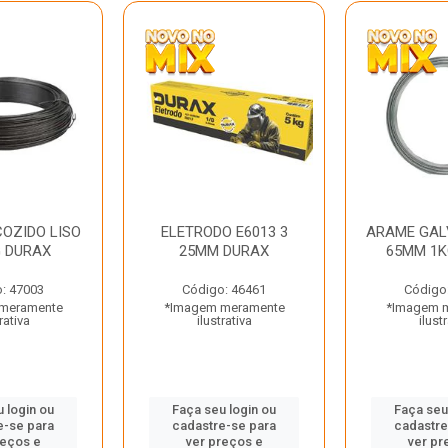
OZIDO LISO
ELETRODO E6013 3
ARAME GAL
G DURAX
25MM DURAX
65MM 1K
: 47003
Código: 46461
Código
meramente
*Imagem meramente
*Imagem 
rativa
ilustrativa
ilust
 login ou
Faça seu login ou
Faça seu
e-se para
cadastre-se para
cadastre
reços e
ver preços e
ver pr