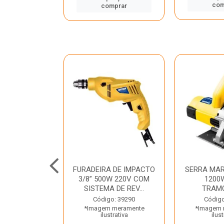
mprar
com
comprar
TELETE
FURADEIRA DE IMPACTO
SERRA MAR
OR/ROMPEDOR
3/8” 500W 220V COM
1200
 220V DEWALT
SISTEMA DE REV...
TRAM
o: 33734
Código: 39290
Código
 meramente
*Imagem meramente
*Imagem 
trativa
ilustrativa
ilust