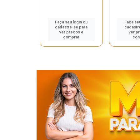
u login ou
Faça seu login ou
Faça seu
e-se para
cadastre-se para
cadastr
reços e
ver preços e
ver p
mprar
comprar
com