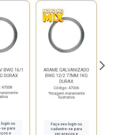
V BWG 16/1
ARAME GALVANIZADO
BARRA ROSC
G DURAX
BWG 12/2 77MM 1KG
UNC D
DURAX
: 47008
Código:
Código: 47006
meramente
*Imagem m
*Imagem meramente
rativa
ilustr
ilustrativa
 login ou
Faça seu 
Faça seu login ou
-se para
cadastre
cadastre-se para
eços e
ver pr
ver preços e