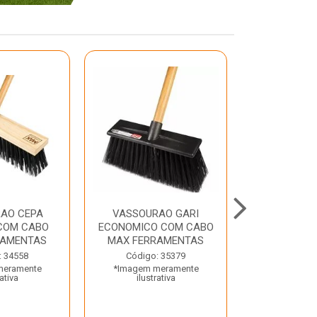
AO CEPA
VASSOURAO GARI
LAVATORIO
COM CABO
ECONOMICO COM CABO
BRANCO MA
RAMENTAS
MAX FERRAMENTAS
Código:
: 34558
Código: 35379
*Imagem m
meramente
*Imagem meramente
ilustr
rativa
ilustrativa