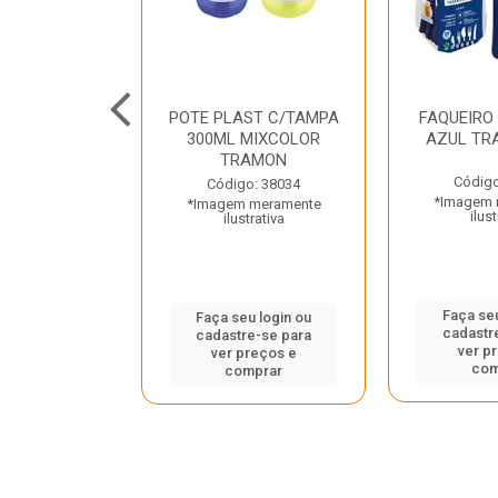
JUNTO
POTE PLAST C/TAMPA
FAQUEIRO
NTE INOX 2
300ML MIXCOLOR
AZUL TR
ENUS PRETO
TRAMON
ONTINA
Código
Código: 38034
*Imagem 
*Imagem meramente
o: 43214
ilust
ilustrativa
 meramente
trativa
Faça seu
Faça seu login ou
cadastr
cadastre-se para
u login ou
ver p
ver preços e
e-se para
com
comprar
reços e
mprar