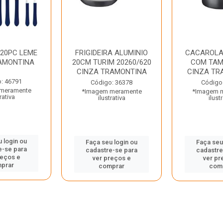
 20PC LEME
FRIGIDEIRA ALUMINIO
CACAROLA
AMONTINA
20CM TURIM 20260/620
COM TAM
CINZA TRAMONTINA
CINZA TR
: 46791
Código: 36378
Código
meramente
*Imagem meramente
*Imagem 
rativa
ilustrativa
ilust
 login ou
Faça seu login ou
Faça seu
e-se para
cadastre-se para
cadastre
reços e
ver preços e
ver pr
prar
comprar
com