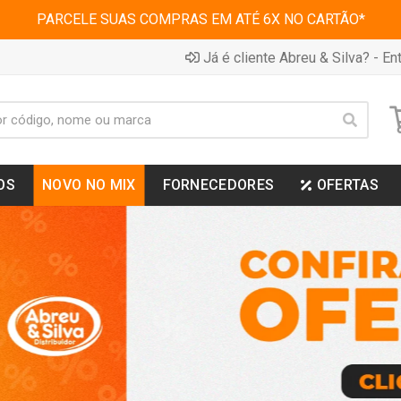
PARCELE SUAS COMPRAS EM ATÉ 6X NO CARTÃO*
Já é cliente Abreu & Silva? - Ent
OS
NOVO NO MIX
FORNECEDORES
OFERTAS