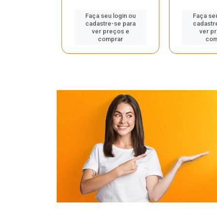
u login ou
Faça seu login ou
Faça seu
e-se para
cadastre-se para
cadastr
reços e
ver preços e
ver p
mprar
comprar
com