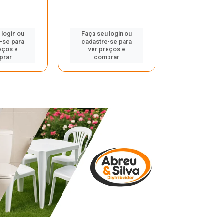
 login ou
Faça seu login ou
Faça seu 
-se para
cadastre-se para
cadastre
eços e
ver preços e
ver pr
prar
comprar
comp