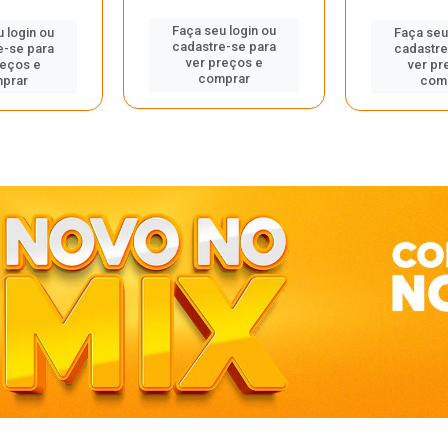
Faça seu login ou
 login ou
Faça seu
cadastre-se para
e-se para
cadastre
ver preços e
reços e
ver pr
comprar
prar
com