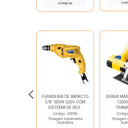
mprar
com
comprar
TELETE
FURADEIRA DE IMPACTO
SERRA MAR
OR/ROMPEDOR
3/8” 500W 220V COM
1200
 220V DEWALT
SISTEMA DE REV...
TRAM
o: 33734
Código: 39290
Código
 meramente
*Imagem meramente
*Imagem 
trativa
ilustrativa
ilust