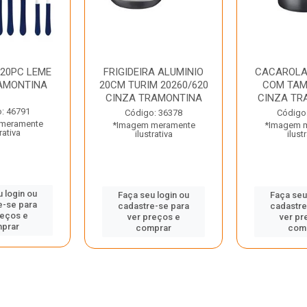
 20PC LEME
FRIGIDEIRA ALUMINIO
CACAROLA
AMONTINA
20CM TURIM 20260/620
COM TAM
CINZA TRAMONTINA
CINZA TR
: 46791
Código: 36378
Código
meramente
*Imagem meramente
*Imagem 
rativa
ilustrativa
ilust
 login ou
Faça seu login ou
Faça seu
e-se para
cadastre-se para
cadastre
reços e
ver preços e
ver pr
prar
comprar
com