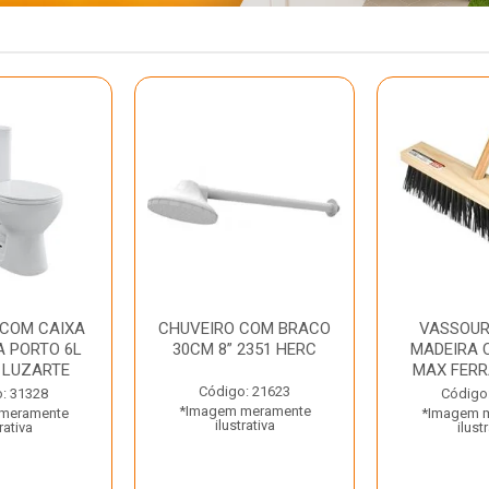
 COM CAIXA
CHUVEIRO COM BRACO
VASSOUR
 PORTO 6L
30CM 8” 2351 HERC
MADEIRA 
 LUZARTE
MAX FER
Código: 21623
: 31328
Código
*Imagem meramente
meramente
*Imagem 
ilustrativa
rativa
ilust