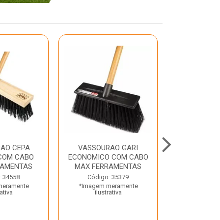
AO CEPA
VASSOURAO GARI
LAVATORIO
COM CABO
ECONOMICO COM CABO
BRANCO MA
RAMENTAS
MAX FERRAMENTAS
Código:
: 34558
Código: 35379
*Imagem m
meramente
*Imagem meramente
ilustr
rativa
ilustrativa