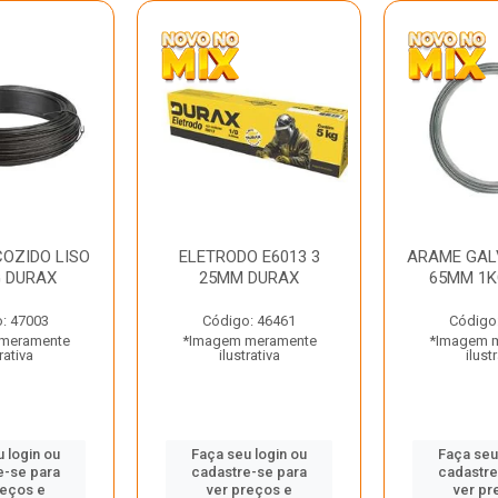
OZIDO LISO
ELETRODO E6013 3
ARAME GAL
G DURAX
25MM DURAX
65MM 1K
: 47003
Código: 46461
Código
meramente
*Imagem meramente
*Imagem 
rativa
ilustrativa
ilust
 login ou
Faça seu login ou
Faça seu
e-se para
cadastre-se para
cadastre
reços e
ver preços e
ver pr