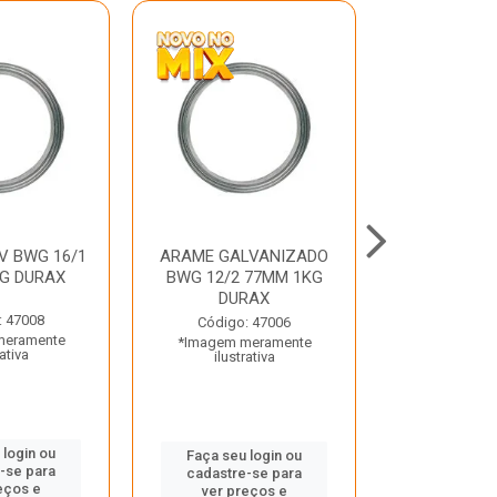
V BWG 16/1
ARAME GALVANIZADO
BARRA ROSC
G DURAX
BWG 12/2 77MM 1KG
UNC D
DURAX
: 47008
Código:
Código: 47006
meramente
*Imagem m
*Imagem meramente
rativa
ilustr
ilustrativa
 login ou
Faça seu 
Faça seu login ou
-se para
cadastre
cadastre-se para
eços e
ver pr
ver preços e