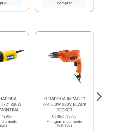
prar
comp
comprar
HADEIRA
FURADEIRA IMPACTO
MARTE
.1/2” 800W
3/8 560W 220V BLACK
PERFURADO
AMONTINA
DECKER
800W 2 6J 2
: 42963
Código: 33733
Código:
meramente
*Imagem meramente
*Imagem m
rativa
ilustrativa
ilustr