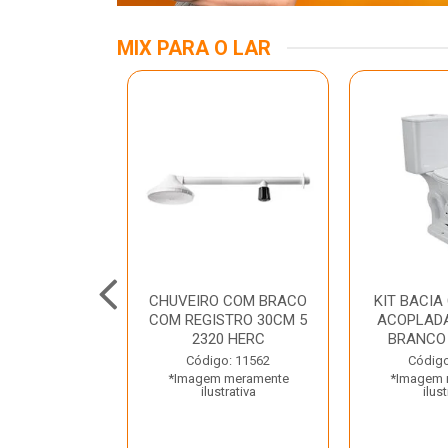
MIX PARA O LAR
A MESA LED
CHUVEIRO COM BRACO
KIT BACIA
 BIV BRANCA
COM REGISTRO 30CM 5
ACOPLADA
ROLUX
2320 HERC
BRANCO
o: 45969
Código: 11562
Código
 meramente
*Imagem meramente
*Imagem 
trativa
ilustrativa
ilust