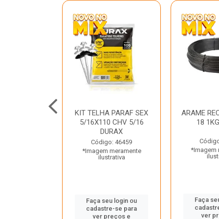
C GALV 3/16
KIT TELHA PARAF SEX
ARAME REC
 DURAX
5/16X110 CHV 5/16
18 1K
DURAX
o: 47012
Código
Código: 46459
 meramente
*Imagem 
*Imagem meramente
trativa
ilust
ilustrativa
u login ou
Faça seu
Faça seu login ou
e-se para
cadastr
cadastre-se para
reços e
ver p
ver preços e