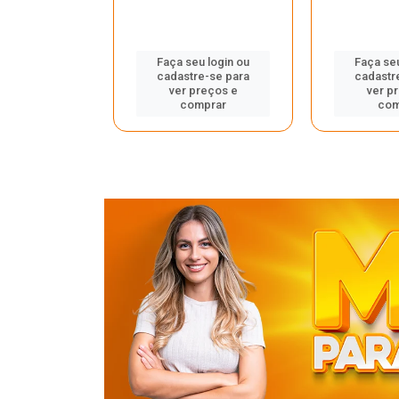
u login ou
Faça seu login ou
Faça seu
e-se para
cadastre-se para
cadastr
reços e
ver preços e
ver p
mprar
comprar
com