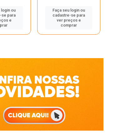
Faça seu 
 login ou
Faça seu login ou
cadastre
-se para
cadastre-se para
ver pr
eços e
ver preços e
comp
prar
comprar