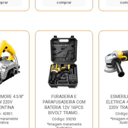
prar
comprar
com
MORE 4.3/8”
FURADEIRA E
ESMERIL
W 220V
PARAFUSADEIRA COM
ELETRICA 4
ONTINA
BATERIA 12V 16PCS
220V TR
BIVOLT TRAMO...
: 42831
Código
meramente
*Imagem 
Código: 39293
rativa
ilust
*Imagem meramente
ilustrativa