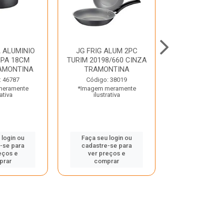
 ALUMINIO
JG FRIG ALUM 2PC
CONJ
PA 18CM
TURIM 20198/660 CINZA
TRINCHANT
AMONTINA
TRAMONTINA
PECAS PLE
TRAMO
: 46787
Código: 38019
meramente
*Imagem meramente
Código:
rativa
ilustrativa
*Imagem m
ilustr
 login ou
Faça seu login ou
-se para
cadastre-se para
Faça seu 
eços e
ver preços e
cadastre
prar
comprar
ver pr
comp