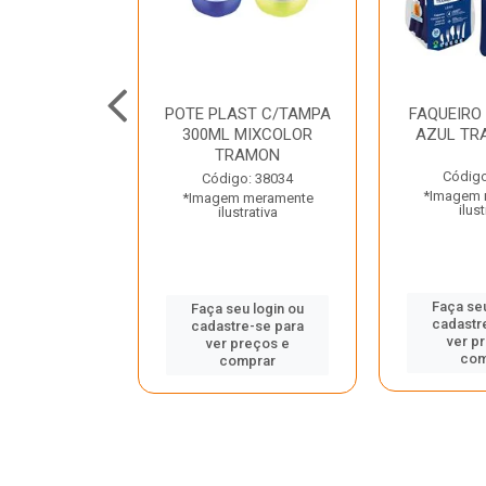
JUNTO
POTE PLAST C/TAMPA
FAQUEIRO
NTE INOX 2
300ML MIXCOLOR
AZUL TR
ENUS PRETO
TRAMON
ONTINA
Código
Código: 38034
*Imagem 
*Imagem meramente
o: 43214
ilust
ilustrativa
 meramente
trativa
Faça seu
Faça seu login ou
cadastr
cadastre-se para
u login ou
ver p
ver preços e
e-se para
com
comprar
reços e
mprar