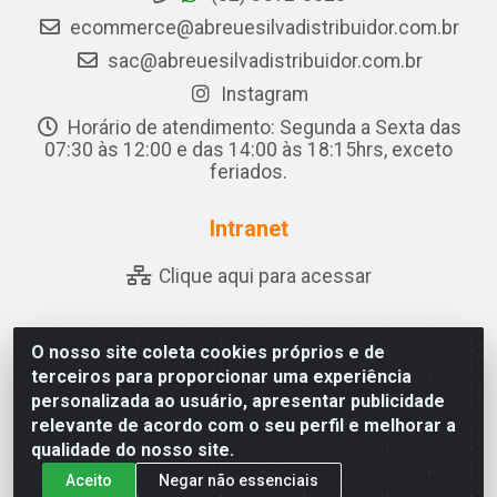
ecommerce@abreuesilvadistribuidor.com.br
sac@abreuesilvadistribuidor.com.br
Instagram
Horário de atendimento: Segunda a Sexta das
07:30 às 12:00 e das 14:00 às 18:15hrs, exceto
feriados.
Intranet
Clique aqui para acessar
O nosso site coleta cookies próprios e de
Abreu & Silva - Rua Padre Jose de Souza Leite, 265 - Ariado,
terceiros para proporcionar uma experiência
Olho D'Água das Flores/AL - CEP 57.442-000 - CNPJ
personalizada ao usuário, apresentar publicidade
04.790.656/0001-06
relevante de acordo com o seu perfil e melhorar a
qualidade do nosso site.
Aceito
Negar não essenciais