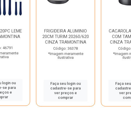
 20PC LEME
FRIGIDEIRA ALUMINIO
CACAROLA
AMONTINA
20CM TURIM 20260/620
COM TAM
CINZA TRAMONTINA
CINZA TR
: 46791
Código: 36378
Código
meramente
*Imagem meramente
*Imagem 
rativa
ilustrativa
ilust
 login ou
Faça seu login ou
Faça seu
e-se para
cadastre-se para
cadastre
reços e
ver preços e
ver pr
prar
comprar
com