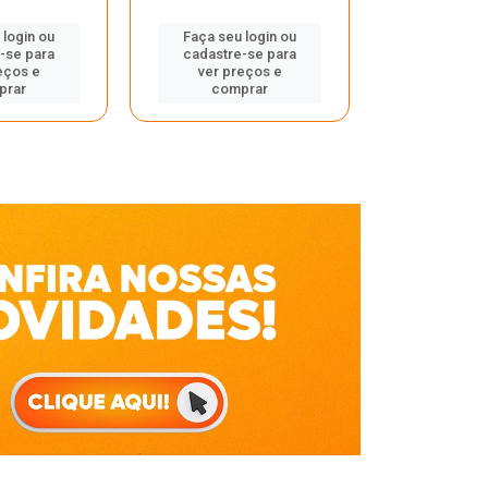
Faça seu 
 login ou
Faça seu login ou
cadastre
-se para
cadastre-se para
ver pr
eços e
ver preços e
comp
prar
comprar