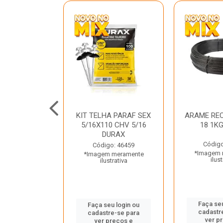
C GALV 3/16
KIT TELHA PARAF SEX
ARAME REC
 DURAX
5/16X110 CHV 5/16
18 1K
DURAX
o: 47012
Código
Código: 46459
 meramente
*Imagem 
*Imagem meramente
trativa
ilust
ilustrativa
u login ou
Faça seu
Faça seu login ou
e-se para
cadastr
cadastre-se para
reços e
ver p
ver preços e