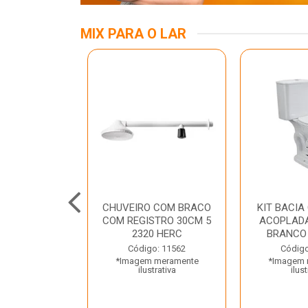
MIX PARA O LAR
A MESA LED
CHUVEIRO COM BRACO
KIT BACIA
 BIV BRANCA
COM REGISTRO 30CM 5
ACOPLADA
ROLUX
2320 HERC
BRANCO
o: 45969
Código: 11562
Código
 meramente
*Imagem meramente
*Imagem 
trativa
ilustrativa
ilust