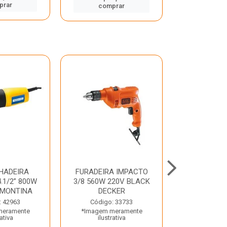
prar
comp
comprar
HADEIRA
FURADEIRA IMPACTO
MARTE
.1/2” 800W
3/8 560W 220V BLACK
PERFURADO
AMONTINA
DECKER
800W 2 6J 2
: 42963
Código: 33733
Código:
meramente
*Imagem meramente
*Imagem m
rativa
ilustrativa
ilustr