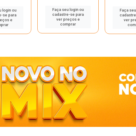
Faça seu login ou
 login ou
Faça seu
cadastre-se para
e-se para
cadastre
ver preços e
reços e
ver pr
comprar
prar
com