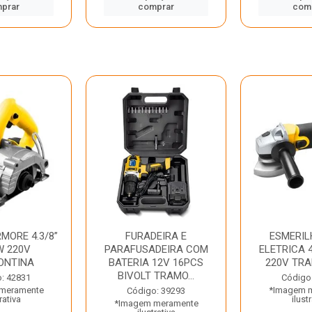
prar
comprar
com
MORE 4.3/8”
FURADEIRA E
ESMERIL
W 220V
PARAFUSADEIRA COM
ELETRICA 4
ONTINA
BATERIA 12V 16PCS
220V TR
BIVOLT TRAMO...
: 42831
Código
meramente
*Imagem 
Código: 39293
rativa
ilust
*Imagem meramente