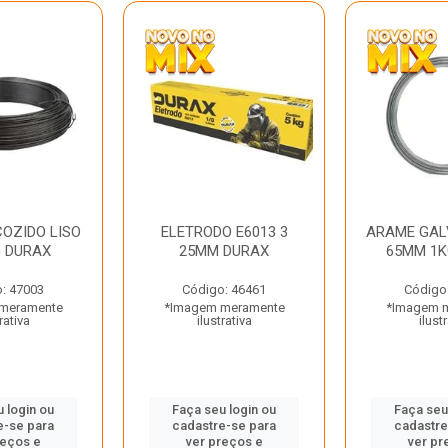
OZIDO LISO
ELETRODO E6013 3
ARAME GAL
G DURAX
25MM DURAX
65MM 1K
: 47003
Código: 46461
Código
meramente
*Imagem meramente
*Imagem 
rativa
ilustrativa
ilust
 login ou
Faça seu login ou
Faça seu
e-se para
cadastre-se para
cadastre
reços e
ver preços e
ver pr