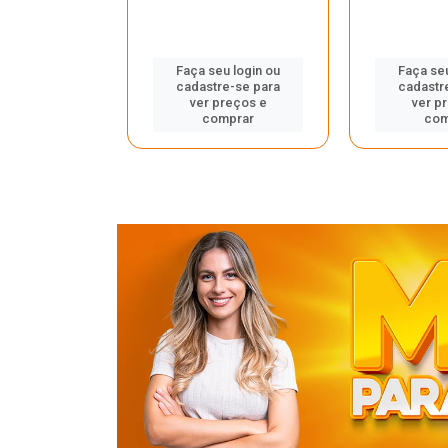
u login ou
Faça seu login ou
Faça seu
e-se para
cadastre-se para
cadastr
reços e
ver preços e
ver p
mprar
comprar
com