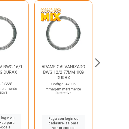
V BWG 16/1
ARAME GALVANIZADO
BARRA ROSC
G DURAX
BWG 12/2 77MM 1KG
UNC D
DURAX
: 47008
Código:
Código: 47006
meramente
*Imagem m
*Imagem meramente
rativa
ilustr
ilustrativa
 login ou
Faça seu 
Faça seu login ou
-se para
cadastre
cadastre-se para
eços e
ver pr
ver preços e