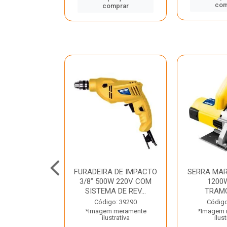
mprar
com
comprar
TELETE
FURADEIRA DE IMPACTO
SERRA MAR
OR/ROMPEDOR
3/8” 500W 220V COM
1200
 220V DEWALT
SISTEMA DE REV...
TRAM
o: 33734
Código: 39290
Código
 meramente
*Imagem meramente
*Imagem 
trativa
ilustrativa
ilust