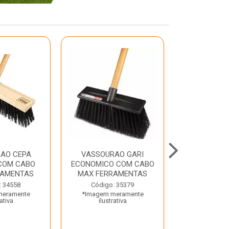
AO CEPA
VASSOURAO GARI
LAVATORIO
COM CABO
ECONOMICO COM CABO
BRANCO MA
RAMENTAS
MAX FERRAMENTAS
Código:
: 34558
Código: 35379
*Imagem m
meramente
*Imagem meramente
ilustr
rativa
ilustrativa