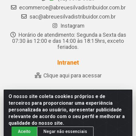
ecommerce@abreuesilvadistribuidor.com.br
sac@abreuesilvadistribuidor.com.br
Instagram
Horário de atendimento: Segunda a Sexta das
07:30 às 12:00 e das 14:00 às 18:15hrs, exceto
feriados.
Intranet
Clique aqui para acessar
O nosso site coleta cookies próprios e de
Abreu & Silva - Rua Padre Jose de Souza Leite, 265 - Ariado,
terceiros para proporcionar uma experiência
Olho D'Água das Flores/AL - CEP 57.442-000 - CNPJ
personalizada ao usuário, apresentar publicidade
04.790.656/0001-06
relevante de acordo com o seu perfil e melhorar a
qualidade do nosso site.
Aceito
Negar não essenciais