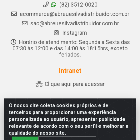
(82) 3512-0020
ecommerce@abreuesilvadistribuidor.com.br
sac@abreuesilvadistribuidor.com.br
Instagram
Horário de atendimento: Segunda a Sexta das
07:30 às 12:00 e das 14:00 às 18:15hrs, exceto
feriados.
Intranet
Clique aqui para acessar
O nosso site coleta cookies próprios e de
Abreu & Silva - Rua Padre Jose de Souza Leite, 265 - Ariado,
terceiros para proporcionar uma experiência
Olho D'Água das Flores/AL - CEP 57.442-000 - CNPJ
personalizada ao usuário, apresentar publicidade
04.790.656/0001-06
relevante de acordo com o seu perfil e melhorar a
qualidade do nosso site.