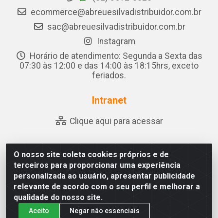
ecommerce@abreuesilvadistribuidor.com.br
sac@abreuesilvadistribuidor.com.br
Instagram
Horário de atendimento: Segunda a Sexta das
07:30 às 12:00 e das 14:00 às 18:15hrs, exceto
feriados.
Intranet
Clique aqui para acessar
O nosso site coleta cookies próprios e de
Abreu & Silva - Rua Padre Jose de Souza Leite, 265 - Ariado,
terceiros para proporcionar uma experiência
Olho D'Água das Flores/AL - CEP 57.442-000 - CNPJ
personalizada ao usuário, apresentar publicidade
04.790.656/0001-06
relevante de acordo com o seu perfil e melhorar a
qualidade do nosso site.
Aceito
Negar não essenciais