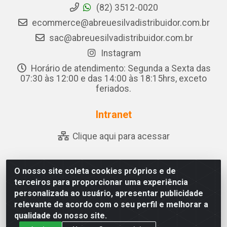
(82) 3512-0020
ecommerce@abreuesilvadistribuidor.com.br
sac@abreuesilvadistribuidor.com.br
Instagram
Horário de atendimento: Segunda a Sexta das
07:30 às 12:00 e das 14:00 às 18:15hrs, exceto
feriados.
Intranet
Clique aqui para acessar
O nosso site coleta cookies próprios e de
Abreu & Silva - Rua Padre Jose de Souza Leite, 265 - Ariado,
terceiros para proporcionar uma experiência
Olho D'Água das Flores/AL - CEP 57.442-000 - CNPJ
personalizada ao usuário, apresentar publicidade
04.790.656/0001-06
relevante de acordo com o seu perfil e melhorar a
qualidade do nosso site.