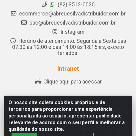
(82) 3512-0020
ecommerce@abreuesilvadistribuidor.com.br
sac@abreuesilvadistribuidor.com.br
Instagram
Horário de atendimento: Segunda a Sexta das
07:30 às 12:00 e das 14:00 às 18:15hrs, exceto
feriados.
Intranet
Clique aqui para acessar
O nosso site coleta cookies próprios e de
Abreu & Silva - Rua Padre Jose de Souza Leite, 265 - Ariado,
terceiros para proporcionar uma experiência
Olho D'Água das Flores/AL - CEP 57.442-000 - CNPJ
personalizada ao usuário, apresentar publicidade
04.790.656/0001-06
relevante de acordo com o seu perfil e melhorar a
qualidade do nosso site.