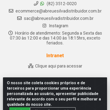
(82) 3512-0020
ecommerce@abreuesilvadistribuidor.com.br
sac@abreuesilvadistribuidor.com.br
Instagram
Horário de atendimento: Segunda a Sexta das
07:30 às 12:00 e das 14:00 às 18:15hrs, exceto
feriados.
Intranet
Clique aqui para acessar
O nosso site coleta cookies próprios e de
Abreu & Silva - Rua Padre Jose de Souza Leite, 265 - Ariado,
terceiros para proporcionar uma experiência
Olho D'Água das Flores/AL - CEP 57.442-000 - CNPJ
personalizada ao usuário, apresentar publicidade
04.790.656/0001-06
relevante de acordo com o seu perfil e melhorar a
qualidade do nosso site.