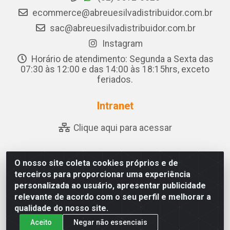
ecommerce@abreuesilvadistribuidor.com.br
sac@abreuesilvadistribuidor.com.br
Instagram
Horário de atendimento: Segunda a Sexta das
07:30 às 12:00 e das 14:00 às 18:15hrs, exceto
feriados.
Intranet
Clique aqui para acessar
O nosso site coleta cookies próprios e de
Abreu & Silva - Rua Padre Jose de Souza Leite, 265 - Ariado,
terceiros para proporcionar uma experiência
Olho D'Água das Flores/AL - CEP 57.442-000 - CNPJ
personalizada ao usuário, apresentar publicidade
04.790.656/0001-06
relevante de acordo com o seu perfil e melhorar a
qualidade do nosso site.
Aceito
Negar não essenciais