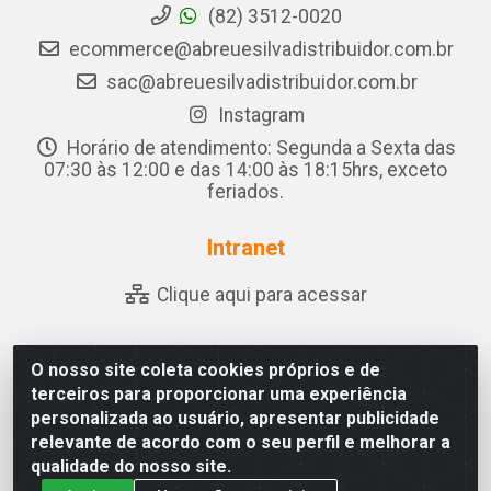
(82) 3512-0020
ecommerce@abreuesilvadistribuidor.com.br
sac@abreuesilvadistribuidor.com.br
Instagram
Horário de atendimento: Segunda a Sexta das
07:30 às 12:00 e das 14:00 às 18:15hrs, exceto
feriados.
Intranet
Clique aqui para acessar
O nosso site coleta cookies próprios e de
Abreu & Silva - Rua Padre Jose de Souza Leite, 265 - Ariado,
terceiros para proporcionar uma experiência
Olho D'Água das Flores/AL - CEP 57.442-000 - CNPJ
personalizada ao usuário, apresentar publicidade
04.790.656/0001-06
relevante de acordo com o seu perfil e melhorar a
qualidade do nosso site.