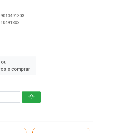
899010491303
9010491303
 ou
ços e comprar