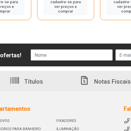
re-se para
cadastre-se para
cadastre-
preços e
ver preços e
ver pre
mprar
comprar
comp
ofertas!
Títulos
Notas Fiscais
artamentos
Fa
SIVOS
FIXADORES
ORIOS PARA BANHEIRO
ILUMINAÇÃO