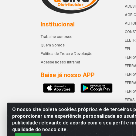
ADES
AGRIC
Institucional
AUTO
CONST
Trabalhe conosco
ELETR
Quem Somos
EPI
Política de Troca e Devolução
FERR
Acesse nosso Intranet
FERRA
Baixe já nosso APP
FERR
FERRA
FERR
FITAS
O nosso site coleta cookies próprios e de terceiros 
proporcionar uma experiência personalizada ao usuár
publicidade relevante de acordo com o seu perfil e m
Abreu & Silva - Rua Padre Jos
qualidade do nosso site.