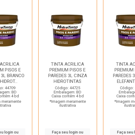
 ACRILICA
TINTA ACRILICA
TINTA AC
M PISOS E
PREMIUM PISOS E
PREMIUM 
 3L BRANCO
PAREDES 3L CINZA
PAREDES 3
HIDROT...
HIDROTINTAS
ELEFANTE
o: 44709
Código: 44725
Código:
agem: BD
Embalagem: BD
Embalag
ontém 4 bd
Caixa contém 4 bd
Caixa con
 meramente
*Imagem meramente
*Imagem m
strativa
ilustrativa
ilustra
eu login ou
Faça seu login ou
Faça seu 