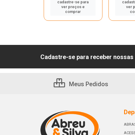
astre-se para
cadastre-se para
cadast
er preços e
ver preços e
ver 
comprar
comprar
co
Cadastre-se para receber nossas 
Meus Pedidos
Dep
ABRA
ACESS