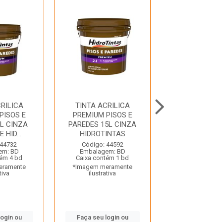
RILICA
TINTA ACRILICA
TINTA ACRI
PISOS E
PREMIUM PISOS E
PREMIUM PI
L CINZA
PAREDES 15L CINZA
PAREDE 15L 
 HID...
HIDROTINTAS
GELO HIDRO
 44732
Código: 44592
Código: 44
em: BD
Embalagem: BD
Embalagem:
tém 4 bd
Caixa contém 1 bd
Caixa contém
eramente
*Imagem meramente
*Imagem mera
tiva
ilustrativa
ilustrativ
login ou
Faça seu login ou
Faça seu log