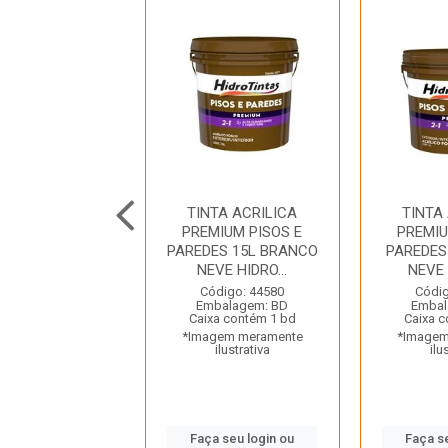
TA ACRILICA
TINTA ACRILICA
TINTA
IUM PISOS E
PREMIUM PISOS E
PREMIU
ES 3L SAPOTI
PAREDES 15L BRANCO
PAREDES
DROTINTAS
NEVE HIDRO...
NEVE 
digo: 44766
Código: 44580
Códig
balagem: BD
Embalagem: BD
Embal
a contém 4 bd
Caixa contém 1 bd
Caixa c
gem meramente
*Imagem meramente
*Imagem
ilustrativa
ilustrativa
ilu
 seu login ou
Faça seu login ou
Faça s