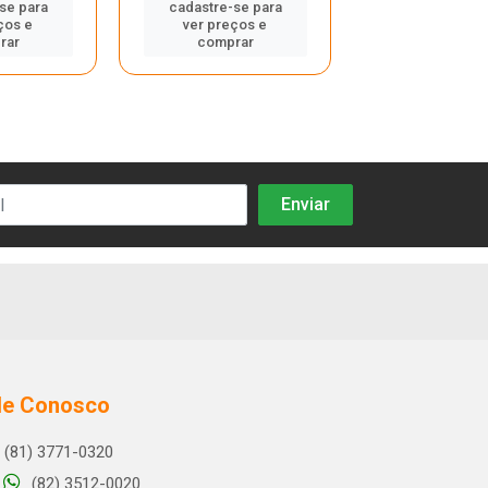
se para
cadastre-se para
cadastre-se
ços e
ver preços e
ver preços
rar
comprar
compra
le Conosco
(81) 3771-0320
(82) 3512-0020