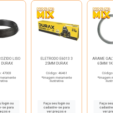
OZIDO LISO
ELETRODO E6013 3
ARAME GAL
G DURAX
25MM DURAX
65MM 1K
: 47003
Código: 46461
Código
meramente
*Imagem meramente
*Imagem 
rativa
ilustrativa
ilust
 login ou
Faça seu login ou
Faça seu
e-se para
cadastre-se para
cadastre
reços e
ver preços e
ver pr