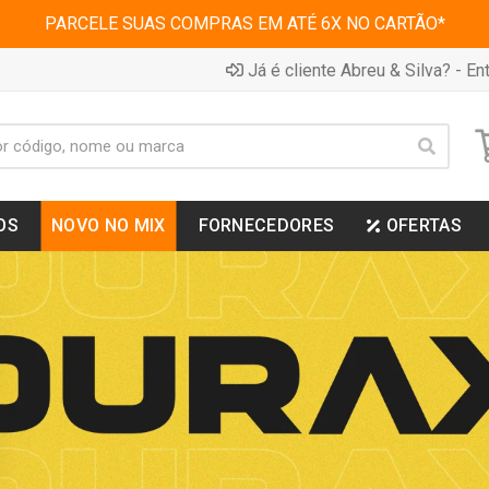
PARCELE SUAS COMPRAS EM ATÉ 6X NO CARTÃO*
Já é cliente Abreu & Silva? - Ent
OS
NOVO NO MIX
FORNECEDORES
OFERTAS