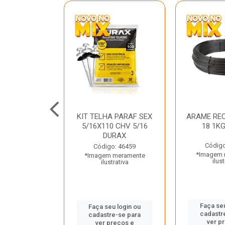
C GALV 3/16
KIT TELHA PARAF SEX
ARAME REC
 DURAX
5/16X110 CHV 5/16
18 1K
DURAX
o: 47012
Código
Código: 46459
 meramente
*Imagem 
*Imagem meramente
trativa
ilust
ilustrativa
u login ou
Faça seu
Faça seu login ou
e-se para
cadastr
cadastre-se para
reços e
ver p
ver preços e