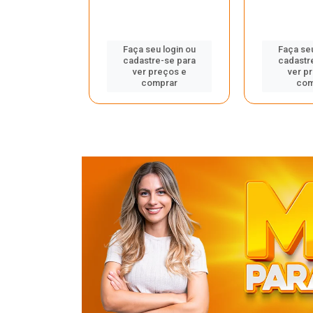
u login ou
Faça seu login ou
Faça seu
e-se para
cadastre-se para
cadastr
reços e
ver preços e
ver p
mprar
comprar
com