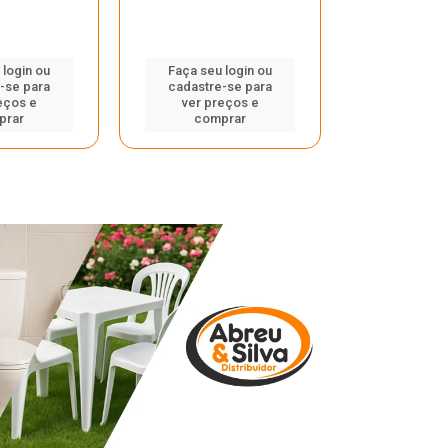
 login ou
Faça seu login ou
Faça seu 
-se para
cadastre-se para
cadastre
eços e
ver preços e
ver pr
prar
comprar
comp