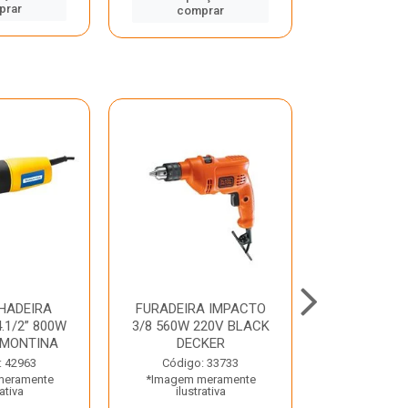
prar
comp
comprar
HADEIRA
FURADEIRA IMPACTO
MARTE
.1/2” 800W
3/8 560W 220V BLACK
PERFURADO
AMONTINA
DECKER
800W 2 6J 2
: 42963
Código: 33733
Código:
meramente
*Imagem meramente
*Imagem m
rativa
ilustrativa
ilustr