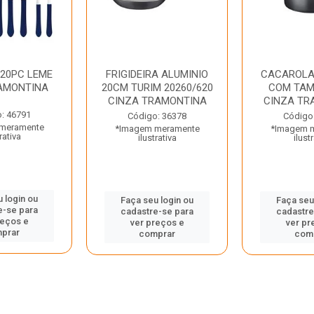
 20PC LEME
FRIGIDEIRA ALUMINIO
CACAROLA
AMONTINA
20CM TURIM 20260/620
COM TAM
CINZA TRAMONTINA
CINZA TR
: 46791
Código: 36378
Código
meramente
*Imagem meramente
*Imagem 
rativa
ilustrativa
ilust
 login ou
Faça seu login ou
Faça seu
e-se para
cadastre-se para
cadastre
reços e
ver preços e
ver pr
prar
comprar
com