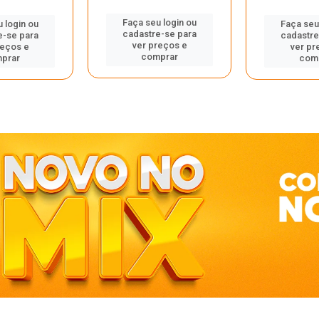
Faça seu login ou
 login ou
Faça seu
cadastre-se para
e-se para
cadastre
ver preços e
reços e
ver pr
comprar
prar
com