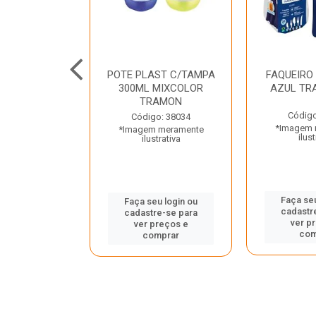
JUNTO
POTE PLAST C/TAMPA
FAQUEIRO
NTE INOX 2
300ML MIXCOLOR
AZUL TR
ENUS PRETO
TRAMON
ONTINA
Código
Código: 38034
*Imagem 
*Imagem meramente
o: 43214
ilust
ilustrativa
 meramente
trativa
Faça seu
Faça seu login ou
cadastr
cadastre-se para
u login ou
ver p
ver preços e
e-se para
com
comprar
reços e
mprar