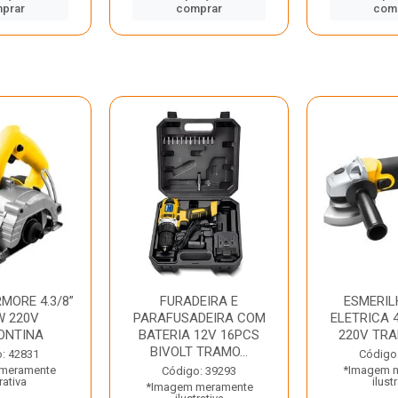
prar
comprar
com
MORE 4.3/8”
FURADEIRA E
ESMERIL
W 220V
PARAFUSADEIRA COM
ELETRICA 4
ONTINA
BATERIA 12V 16PCS
220V TR
BIVOLT TRAMO...
: 42831
Código
meramente
*Imagem 
Código: 39293
rativa
ilust
*Imagem meramente