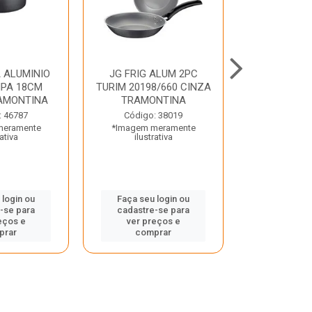
 ALUMINIO
JG FRIG ALUM 2PC
CONJ
PA 18CM
TURIM 20198/660 CINZA
TRINCHANT
AMONTINA
TRAMONTINA
PECAS PLE
TRAMO
: 46787
Código: 38019
meramente
*Imagem meramente
Código:
rativa
ilustrativa
*Imagem m
ilustr
 login ou
Faça seu login ou
-se para
cadastre-se para
Faça seu 
eços e
ver preços e
cadastre
prar
comprar
ver pr
comp