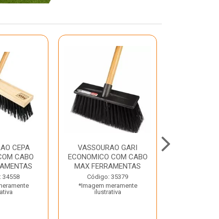
AO CEPA
VASSOURAO GARI
LAVATORIO
COM CABO
ECONOMICO COM CABO
BRANCO MA
RAMENTAS
MAX FERRAMENTAS
Código:
: 34558
Código: 35379
*Imagem m
meramente
*Imagem meramente
ilustr
rativa
ilustrativa