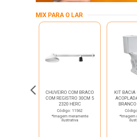
MIX PARA O LAR
A MESA LED
CHUVEIRO COM BRACO
KIT BACIA
 BIV BRANCA
COM REGISTRO 30CM 5
ACOPLADA
ROLUX
2320 HERC
BRANCO
o: 45969
Código: 11562
Código
 meramente
*Imagem meramente
*Imagem 
trativa
ilustrativa
ilust