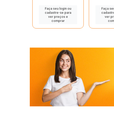
u login ou
Faça seu login ou
Faça seu
e-se para
cadastre-se para
cadastr
reços e
ver preços e
ver p
mprar
comprar
com