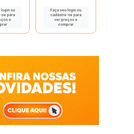
Faça seu 
 login ou
Faça seu login ou
cadastre
-se para
cadastre-se para
ver pr
eços e
ver preços e
comp
prar
comprar