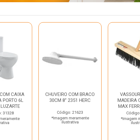
 COM CAIXA
CHUVEIRO COM BRACO
VASSOUR
 PORTO 6L
30CM 8” 2351 HERC
MADEIRA 
 LUZARTE
MAX FER
Código: 21623
: 31328
Código
*Imagem meramente
meramente
*Imagem 
ilustrativa
rativa
ilust