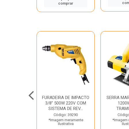
mprar
com
comprar
TELETE
FURADEIRA DE IMPACTO
SERRA MAR
OR/ROMPEDOR
3/8” 500W 220V COM
1200
 220V DEWALT
SISTEMA DE REV...
TRAM
o: 33734
Código: 39290
Código
 meramente
*Imagem meramente
*Imagem 
trativa
ilustrativa
ilust