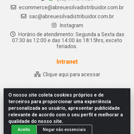
ecommerce@abreuesilvadistribuidor.com.br
sac@abreuesilvadistribuidor.com.br
Instagram
Horário de atendimento: Segunda a Sexta das
07:30 às 12:00 e das 14:00 às 18:15hrs, exceto
feriados.
Intranet
Clique aqui para acessar
O nosso site coleta cookies próprios e de
Abreu & Silva - Rua Padre Jose de Souza Leite, 265 - Ariado,
terceiros para proporcionar uma experiência
Olho D'Água das Flores/AL - CEP 57.442-000 - CNPJ
personalizada ao usuário, apresentar publicidade
04.790.656/0001-06
relevante de acordo com o seu perfil e melhorar a
qualidade do nosso site.
Aceito
Negar não essenciais