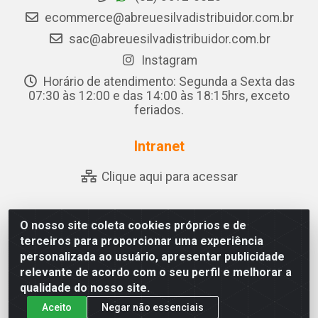
ecommerce@abreuesilvadistribuidor.com.br
sac@abreuesilvadistribuidor.com.br
Instagram
Horário de atendimento: Segunda a Sexta das
07:30 às 12:00 e das 14:00 às 18:15hrs, exceto
feriados.
Intranet
Clique aqui para acessar
O nosso site coleta cookies próprios e de
Abreu & Silva - Rua Padre Jose de Souza Leite, 265 - Ariado,
terceiros para proporcionar uma experiência
Olho D'Água das Flores/AL - CEP 57.442-000 - CNPJ
personalizada ao usuário, apresentar publicidade
04.790.656/0001-06
relevante de acordo com o seu perfil e melhorar a
qualidade do nosso site.
Aceito
Negar não essenciais