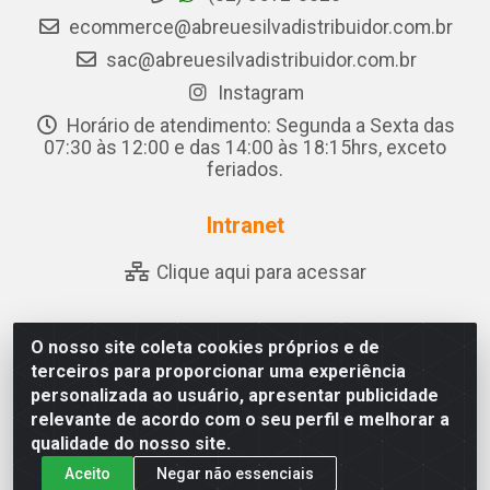
ecommerce@abreuesilvadistribuidor.com.br
sac@abreuesilvadistribuidor.com.br
Instagram
Horário de atendimento: Segunda a Sexta das
07:30 às 12:00 e das 14:00 às 18:15hrs, exceto
feriados.
Intranet
Clique aqui para acessar
O nosso site coleta cookies próprios e de
Abreu & Silva - Rua Padre Jose de Souza Leite, 265 - Ariado,
terceiros para proporcionar uma experiência
Olho D'Água das Flores/AL - CEP 57.442-000 - CNPJ
personalizada ao usuário, apresentar publicidade
04.790.656/0001-06
relevante de acordo com o seu perfil e melhorar a
qualidade do nosso site.
Aceito
Negar não essenciais