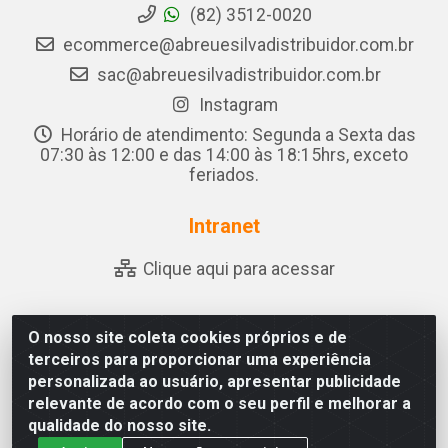
(82) 3512-0020
ecommerce@abreuesilvadistribuidor.com.br
sac@abreuesilvadistribuidor.com.br
Instagram
Horário de atendimento: Segunda a Sexta das
07:30 às 12:00 e das 14:00 às 18:15hrs, exceto
feriados.
Intranet
Clique aqui para acessar
O nosso site coleta cookies próprios e de
Abreu & Silva - Rua Padre Jose de Souza Leite, 265 - Ariado,
terceiros para proporcionar uma experiência
Olho D'Água das Flores/AL - CEP 57.442-000 - CNPJ
personalizada ao usuário, apresentar publicidade
04.790.656/0001-06
relevante de acordo com o seu perfil e melhorar a
qualidade do nosso site.