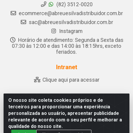
(82) 3512-0020
ecommerce@abreuesilvadistribuidor.com.br
sac@abreuesilvadistribuidor.com.br
Instagram
Horário de atendimento: Segunda a Sexta das
07:30 às 12:00 e das 14:00 às 18:15hrs, exceto
feriados.
Intranet
Clique aqui para acessar
O nosso site coleta cookies próprios e de
Abreu & Silva - Rua Padre Jose de Souza Leite, 265 - Ariado,
terceiros para proporcionar uma experiência
Olho D'Água das Flores/AL - CEP 57.442-000 - CNPJ
personalizada ao usuário, apresentar publicidade
04.790.656/0001-06
relevante de acordo com o seu perfil e melhorar a
qualidade do nosso site.