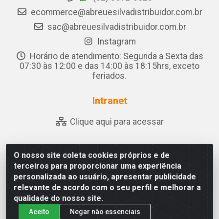
ecommerce@abreuesilvadistribuidor.com.br
sac@abreuesilvadistribuidor.com.br
Instagram
Horário de atendimento: Segunda a Sexta das
07:30 às 12:00 e das 14:00 às 18:15hrs, exceto
feriados.
Intranet
Clique aqui para acessar
O nosso site coleta cookies próprios e de
Abreu & Silva - Rua Padre Jose de Souza Leite, 265 - Ariado,
terceiros para proporcionar uma experiência
Olho D'Água das Flores/AL - CEP 57.442-000 - CNPJ
personalizada ao usuário, apresentar publicidade
04.790.656/0001-06
relevante de acordo com o seu perfil e melhorar a
qualidade do nosso site.
Aceito
Negar não essenciais