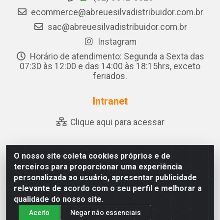
ecommerce@abreuesilvadistribuidor.com.br
sac@abreuesilvadistribuidor.com.br
Instagram
Horário de atendimento: Segunda a Sexta das
07:30 às 12:00 e das 14:00 às 18:15hrs, exceto
feriados.
Intranet
Clique aqui para acessar
O nosso site coleta cookies próprios e de
Abreu & Silva - Rua Padre Jose de Souza Leite, 265 - Ariado,
terceiros para proporcionar uma experiência
Olho D'Água das Flores/AL - CEP 57.442-000 - CNPJ
personalizada ao usuário, apresentar publicidade
04.790.656/0001-06
relevante de acordo com o seu perfil e melhorar a
qualidade do nosso site.
Aceito
Negar não essenciais