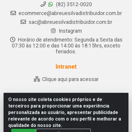
(82) 3512-0020
ecommerce@abreuesilvadistribuidor.com.br
sac@abreuesilvadistribuidor.com.br
Instagram
Horário de atendimento: Segunda a Sexta das
07:30 às 12:00 e das 14:00 às 18:15hrs, exceto
feriados.
Intranet
Clique aqui para acessar
O nosso site coleta cookies próprios e de
Abreu & Silva - Rua Padre Jose de Souza Leite, 265 - Ariado,
terceiros para proporcionar uma experiência
Olho D'Água das Flores/AL - CEP 57.442-000 - CNPJ
personalizada ao usuário, apresentar publicidade
04.790.656/0001-06
relevante de acordo com o seu perfil e melhorar a
qualidade do nosso site.