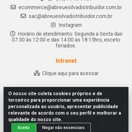
ecommerce@abreuesilvadistribuidor.com.br
sac@abreuesilvadistribuidor.com.br
Instagram
Horário de atendimento: Segunda a Sexta das
07:30 às 12:00 e das 14:00 às 18:15hrs, exceto
feriados.
Intranet
Clique aqui para acessar
O nosso site coleta cookies próprios e de
Abreu & Silva - Rua Padre Jose de Souza Leite, 265 - Ariado,
terceiros para proporcionar uma experiência
Olho D'Água das Flores/AL - CEP 57.442-000 - CNPJ
personalizada ao usuário, apresentar publicidade
04.790.656/0001-06
relevante de acordo com o seu perfil e melhorar a
qualidade do nosso site.
Aceito
Negar não essenciais