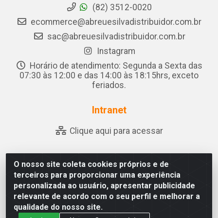
(82) 3512-0020
ecommerce@abreuesilvadistribuidor.com.br
sac@abreuesilvadistribuidor.com.br
Instagram
Horário de atendimento: Segunda a Sexta das
07:30 às 12:00 e das 14:00 às 18:15hrs, exceto
feriados.
Intranet
Clique aqui para acessar
O nosso site coleta cookies próprios e de
Abreu & Silva - Rua Padre Jose de Souza Leite, 265 - Ariado,
terceiros para proporcionar uma experiência
Olho D'Água das Flores/AL - CEP 57.442-000 - CNPJ
personalizada ao usuário, apresentar publicidade
04.790.656/0001-06
relevante de acordo com o seu perfil e melhorar a
qualidade do nosso site.