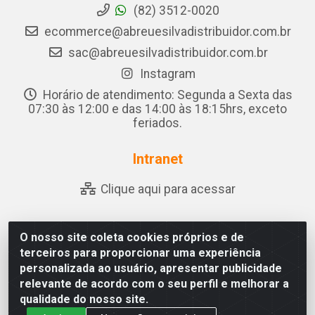
(82) 3512-0020
ecommerce@abreuesilvadistribuidor.com.br
sac@abreuesilvadistribuidor.com.br
Instagram
Horário de atendimento: Segunda a Sexta das
07:30 às 12:00 e das 14:00 às 18:15hrs, exceto
feriados.
Intranet
Clique aqui para acessar
O nosso site coleta cookies próprios e de
Abreu & Silva - Rua Padre Jose de Souza Leite, 265 - Ariado,
terceiros para proporcionar uma experiência
Olho D'Água das Flores/AL - CEP 57.442-000 - CNPJ
personalizada ao usuário, apresentar publicidade
04.790.656/0001-06
relevante de acordo com o seu perfil e melhorar a
qualidade do nosso site.