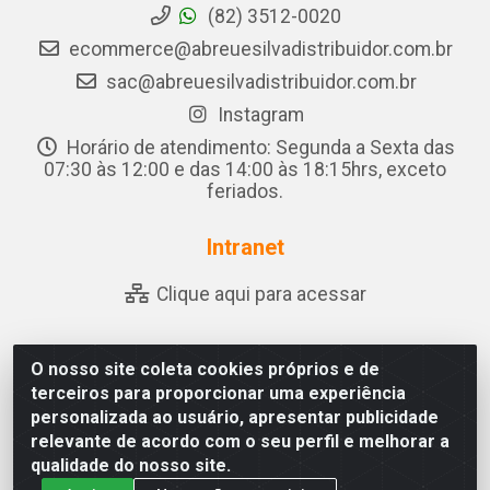
(82) 3512-0020
ecommerce@abreuesilvadistribuidor.com.br
sac@abreuesilvadistribuidor.com.br
Instagram
Horário de atendimento: Segunda a Sexta das
07:30 às 12:00 e das 14:00 às 18:15hrs, exceto
feriados.
Intranet
Clique aqui para acessar
O nosso site coleta cookies próprios e de
Abreu & Silva - Rua Padre Jose de Souza Leite, 265 - Ariado,
terceiros para proporcionar uma experiência
Olho D'Água das Flores/AL - CEP 57.442-000 - CNPJ
personalizada ao usuário, apresentar publicidade
04.790.656/0001-06
relevante de acordo com o seu perfil e melhorar a
qualidade do nosso site.