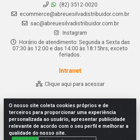
(82) 3512-0020
ecommerce@abreuesilvadistribuidor.com.br
sac@abreuesilvadistribuidor.com.br
Instagram
Horário de atendimento: Segunda a Sexta das
07:30 às 12:00 e das 14:00 às 18:15hrs, exceto
feriados.
Intranet
Clique aqui para acessar
O nosso site coleta cookies próprios e de
Abreu & Silva - Rua Padre Jose de Souza Leite, 265 - Ariado,
terceiros para proporcionar uma experiência
Olho D'Água das Flores/AL - CEP 57.442-000 - CNPJ
personalizada ao usuário, apresentar publicidade
04.790.656/0001-06
relevante de acordo com o seu perfil e melhorar a
qualidade do nosso site.