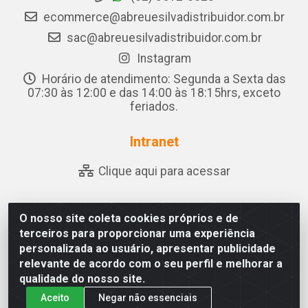
ecommerce@abreuesilvadistribuidor.com.br
sac@abreuesilvadistribuidor.com.br
Instagram
Horário de atendimento: Segunda a Sexta das
07:30 às 12:00 e das 14:00 às 18:15hrs, exceto
feriados.
Intranet
Clique aqui para acessar
O nosso site coleta cookies próprios e de
Abreu & Silva - Rua Padre Jose de Souza Leite, 265 - Ariado,
terceiros para proporcionar uma experiência
Olho D'Água das Flores/AL - CEP 57.442-000 - CNPJ
personalizada ao usuário, apresentar publicidade
04.790.656/0001-06
relevante de acordo com o seu perfil e melhorar a
qualidade do nosso site.
Aceito
Negar não essenciais