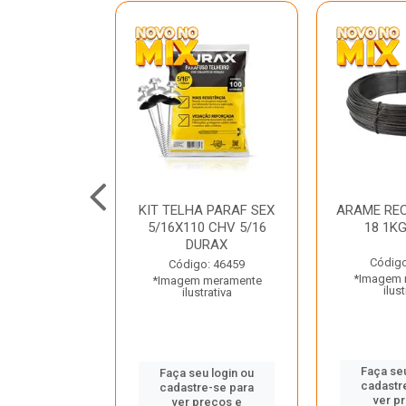
C GALV 3/16
KIT TELHA PARAF SEX
ARAME REC
 DURAX
5/16X110 CHV 5/16
18 1K
DURAX
o: 47012
Código
Código: 46459
 meramente
*Imagem 
*Imagem meramente
trativa
ilust
ilustrativa
u login ou
Faça seu
Faça seu login ou
e-se para
cadastr
cadastre-se para
reços e
ver p
ver preços e