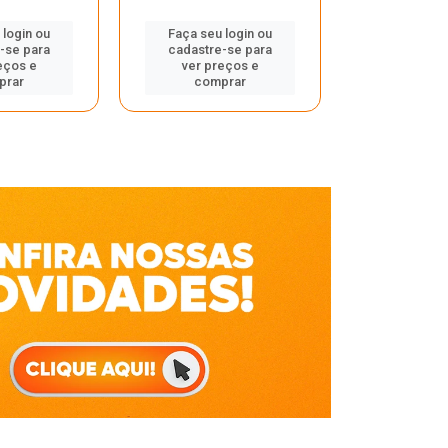
Faça seu 
 login ou
Faça seu login ou
cadastre
-se para
cadastre-se para
ver pr
eços e
ver preços e
comp
prar
comprar