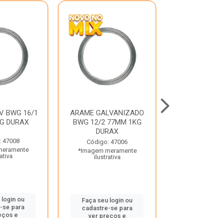
V BWG 16/1
ARAME GALVANIZADO
BARRA ROSC
G DURAX
BWG 12/2 77MM 1KG
UNC D
DURAX
: 47008
Código:
Código: 47006
meramente
*Imagem m
*Imagem meramente
rativa
ilustr
ilustrativa
 login ou
Faça seu 
Faça seu login ou
-se para
cadastre
cadastre-se para
eços e
ver pr
ver preços e