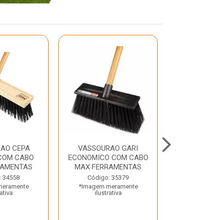
AO CEPA
VASSOURAO GARI
LAVATORIO
COM CABO
ECONOMICO COM CABO
BRANCO MA
RAMENTAS
MAX FERRAMENTAS
Código:
: 34558
Código: 35379
*Imagem m
meramente
*Imagem meramente
ilustr
rativa
ilustrativa