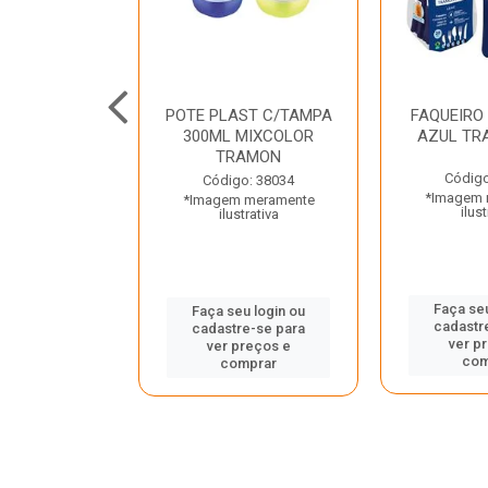
JUNTO
POTE PLAST C/TAMPA
FAQUEIRO
NTE INOX 2
300ML MIXCOLOR
AZUL TR
ENUS PRETO
TRAMON
ONTINA
Código
Código: 38034
*Imagem 
*Imagem meramente
o: 43214
ilust
ilustrativa
 meramente
trativa
Faça seu
Faça seu login ou
cadastr
cadastre-se para
u login ou
ver p
ver preços e
e-se para
com
comprar
reços e
mprar