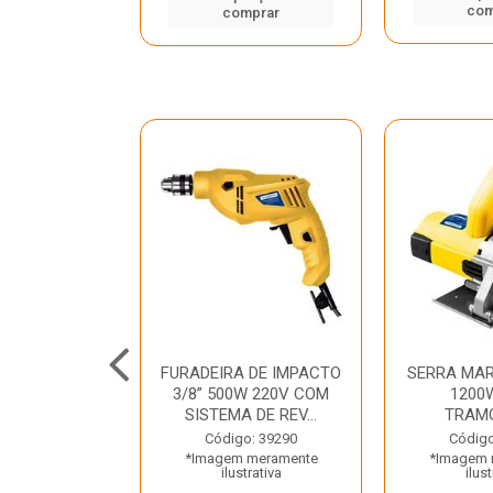
mprar
com
comprar
TELETE
FURADEIRA DE IMPACTO
SERRA MAR
OR/ROMPEDOR
3/8” 500W 220V COM
1200
 220V DEWALT
SISTEMA DE REV...
TRAM
o: 33734
Código: 39290
Código
 meramente
*Imagem meramente
*Imagem 
trativa
ilustrativa
ilust