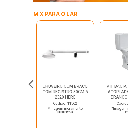
MIX PARA O LAR
A MESA LED
CHUVEIRO COM BRACO
KIT BACIA
 BIV BRANCA
COM REGISTRO 30CM 5
ACOPLADA
ROLUX
2320 HERC
BRANCO
o: 45969
Código: 11562
Código
 meramente
*Imagem meramente
*Imagem 
trativa
ilustrativa
ilust