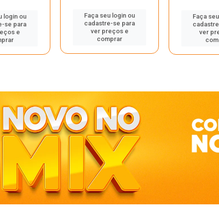
Faça seu login ou
 login ou
Faça seu
cadastre-se para
e-se para
cadastre
ver preços e
reços e
ver pr
comprar
prar
com