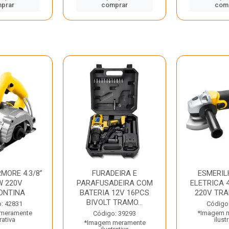
prar
comprar
com
MORE 4.3/8”
FURADEIRA E
ESMERIL
W 220V
PARAFUSADEIRA COM
ELETRICA 4
ONTINA
BATERIA 12V 16PCS
220V TR
BIVOLT TRAMO...
: 42831
Código
meramente
*Imagem 
Código: 39293
rativa
ilust
*Imagem meramente