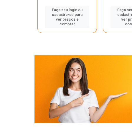
u login ou
Faça seu login ou
Faça seu
e-se para
cadastre-se para
cadastr
reços e
ver preços e
ver p
mprar
comprar
com