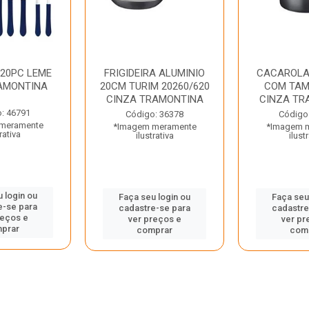
 20PC LEME
FRIGIDEIRA ALUMINIO
CACAROLA
AMONTINA
20CM TURIM 20260/620
COM TAM
CINZA TRAMONTINA
CINZA TR
: 46791
Código: 36378
Código
meramente
*Imagem meramente
*Imagem 
rativa
ilustrativa
ilust
 login ou
Faça seu login ou
Faça seu
e-se para
cadastre-se para
cadastre
reços e
ver preços e
ver pr
prar
comprar
com