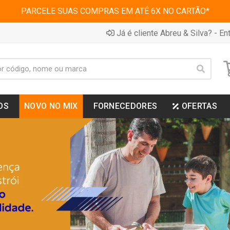
PARCELE SUAS COMPRAS EM ATÉ 6X NO CARTÃO*
Já é cliente Abreu & Silva? - Ent
OS
NOVO NO MIX
FORNECEDORES
OFERTAS