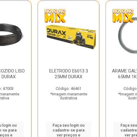
OZIDO LISO
ELETRODO E6013 3
ARAME GAL
G DURAX
25MM DURAX
65MM 1K
: 47003
Código: 46461
Código
meramente
*Imagem meramente
*Imagem 
rativa
ilustrativa
ilust
 login ou
Faça seu login ou
Faça seu
e-se para
cadastre-se para
cadastre
reços e
ver preços e
ver pr