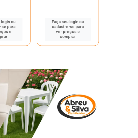
 login ou
Faça seu login ou
Faça seu 
-se para
cadastre-se para
cadastre
eços e
ver preços e
ver pr
prar
comprar
comp