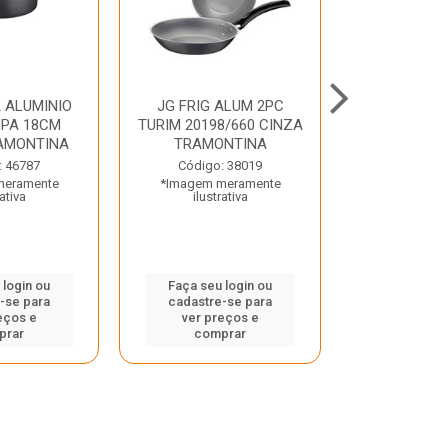
 ALUMINIO
JG FRIG ALUM 2PC
CONJ
PA 18CM
TURIM 20198/660 CINZA
TRINCHANT
AMONTINA
TRAMONTINA
PECAS PLE
TRAMO
: 46787
Código: 38019
meramente
*Imagem meramente
Código:
rativa
ilustrativa
*Imagem m
ilustr
 login ou
Faça seu login ou
-se para
cadastre-se para
Faça seu 
eços e
ver preços e
cadastre
prar
comprar
ver pr
comp