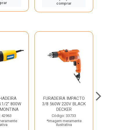
prar
comp
comprar
HADEIRA
FURADEIRA IMPACTO
MARTE
.1/2” 800W
3/8 560W 220V BLACK
PERFURADO
AMONTINA
DECKER
800W 2 6J 2
: 42963
Código: 33733
Código:
meramente
*Imagem meramente
*Imagem m
rativa
ilustrativa
ilustr