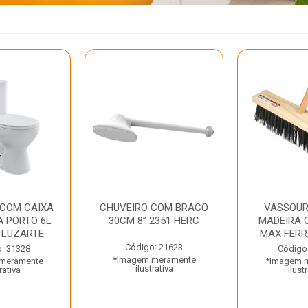
 COM CAIXA
CHUVEIRO COM BRACO
VASSOUR
 PORTO 6L
30CM 8” 2351 HERC
MADEIRA 
 LUZARTE
MAX FER
Código: 21623
: 31328
Código
*Imagem meramente
meramente
*Imagem 
ilustrativa
rativa
ilust