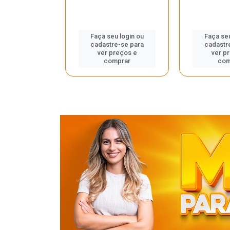
u login ou
Faça seu login ou
Faça seu
e-se para
cadastre-se para
cadastr
reços e
ver preços e
ver p
mprar
comprar
com