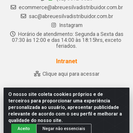
ecommerce@abreuesilvadistribuidor.com.br
sac@abreuesilvadistribuidor.com.br
Instagram
Horário de atendimento: Segunda a Sexta das
07:30 às 12:00 e das 14:00 às 18:15hrs, exceto
feriados.
Intranet
Clique aqui para acessar
O nosso site coleta cookies próprios e de
Abreu & Silva - Rua Padre Jose de Souza Leite, 265 - Ariado,
terceiros para proporcionar uma experiência
Olho D'Água das Flores/AL - CEP 57.442-000 - CNPJ
personalizada ao usuário, apresentar publicidade
04.790.656/0001-06
relevante de acordo com o seu perfil e melhorar a
qualidade do nosso site.
Aceito
Negar não essenciais