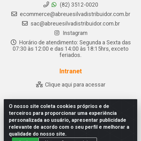
(82) 3512-0020
ecommerce@abreuesilvadistribuidor.com.br
sac@abreuesilvadistribuidor.com.br
Instagram
Horário de atendimento: Segunda a Sexta das
07:30 às 12:00 e das 14:00 às 18:15hrs, exceto
feriados.
Intranet
Clique aqui para acessar
O nosso site coleta cookies próprios e de
Abreu & Silva - Rua Padre Jose de Souza Leite, 265 - Ariado,
terceiros para proporcionar uma experiência
Olho D'Água das Flores/AL - CEP 57.442-000 - CNPJ
personalizada ao usuário, apresentar publicidade
04.790.656/0001-06
relevante de acordo com o seu perfil e melhorar a
qualidade do nosso site.