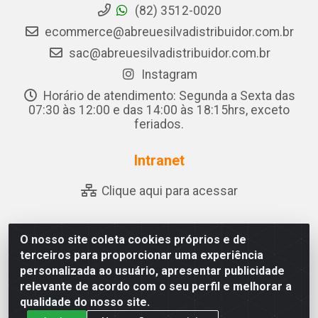
(82) 3512-0020
ecommerce@abreuesilvadistribuidor.com.br
sac@abreuesilvadistribuidor.com.br
Instagram
Horário de atendimento: Segunda a Sexta das
07:30 às 12:00 e das 14:00 às 18:15hrs, exceto
feriados.
Intranet
Clique aqui para acessar
O nosso site coleta cookies próprios e de
Abreu & Silva - Rua Padre Jose de Souza Leite, 265 - Ariado,
terceiros para proporcionar uma experiência
Olho D'Água das Flores/AL - CEP 57.442-000 - CNPJ
personalizada ao usuário, apresentar publicidade
04.790.656/0001-06
relevante de acordo com o seu perfil e melhorar a
qualidade do nosso site.