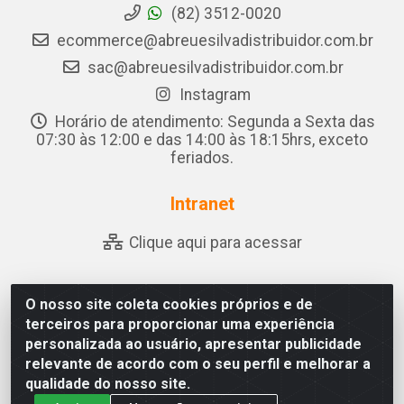
(82) 3512-0020
ecommerce@abreuesilvadistribuidor.com.br
sac@abreuesilvadistribuidor.com.br
Instagram
Horário de atendimento: Segunda a Sexta das
07:30 às 12:00 e das 14:00 às 18:15hrs, exceto
feriados.
Intranet
Clique aqui para acessar
O nosso site coleta cookies próprios e de
Abreu & Silva - Rua Padre Jose de Souza Leite, 265 - Ariado,
terceiros para proporcionar uma experiência
Olho D'Água das Flores/AL - CEP 57.442-000 - CNPJ
personalizada ao usuário, apresentar publicidade
04.790.656/0001-06
relevante de acordo com o seu perfil e melhorar a
qualidade do nosso site.