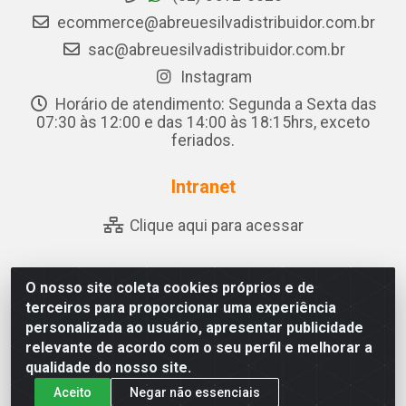
ecommerce@abreuesilvadistribuidor.com.br
sac@abreuesilvadistribuidor.com.br
Instagram
Horário de atendimento: Segunda a Sexta das
07:30 às 12:00 e das 14:00 às 18:15hrs, exceto
feriados.
Intranet
Clique aqui para acessar
O nosso site coleta cookies próprios e de
Abreu & Silva - Rua Padre Jose de Souza Leite, 265 - Ariado,
terceiros para proporcionar uma experiência
Olho D'Água das Flores/AL - CEP 57.442-000 - CNPJ
personalizada ao usuário, apresentar publicidade
04.790.656/0001-06
relevante de acordo com o seu perfil e melhorar a
qualidade do nosso site.
Aceito
Negar não essenciais