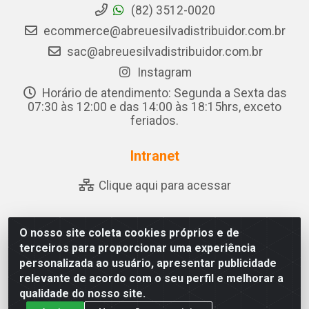
(82) 3512-0020
ecommerce@abreuesilvadistribuidor.com.br
sac@abreuesilvadistribuidor.com.br
Instagram
Horário de atendimento: Segunda a Sexta das
07:30 às 12:00 e das 14:00 às 18:15hrs, exceto
feriados.
Intranet
Clique aqui para acessar
O nosso site coleta cookies próprios e de
Abreu & Silva - Rua Padre Jose de Souza Leite, 265 - Ariado,
terceiros para proporcionar uma experiência
Olho D'Água das Flores/AL - CEP 57.442-000 - CNPJ
personalizada ao usuário, apresentar publicidade
04.790.656/0001-06
relevante de acordo com o seu perfil e melhorar a
qualidade do nosso site.