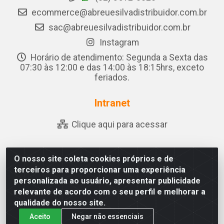
ecommerce@abreuesilvadistribuidor.com.br
sac@abreuesilvadistribuidor.com.br
Instagram
Horário de atendimento: Segunda a Sexta das
07:30 às 12:00 e das 14:00 às 18:15hrs, exceto
feriados.
Intranet
Clique aqui para acessar
O nosso site coleta cookies próprios e de
Abreu & Silva - Rua Padre Jose de Souza Leite, 265 - Ariado,
terceiros para proporcionar uma experiência
Olho D'Água das Flores/AL - CEP 57.442-000 - CNPJ
personalizada ao usuário, apresentar publicidade
04.790.656/0001-06
relevante de acordo com o seu perfil e melhorar a
qualidade do nosso site.
Aceito
Negar não essenciais