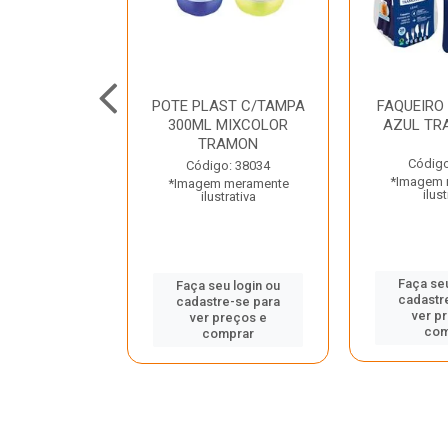
JUNTO
POTE PLAST C/TAMPA
FAQUEIRO
NTE INOX 2
300ML MIXCOLOR
AZUL TR
ENUS PRETO
TRAMON
ONTINA
Código
Código: 38034
*Imagem 
*Imagem meramente
o: 43214
ilust
ilustrativa
 meramente
trativa
Faça seu
Faça seu login ou
cadastr
cadastre-se para
u login ou
ver p
ver preços e
e-se para
com
comprar
reços e
mprar