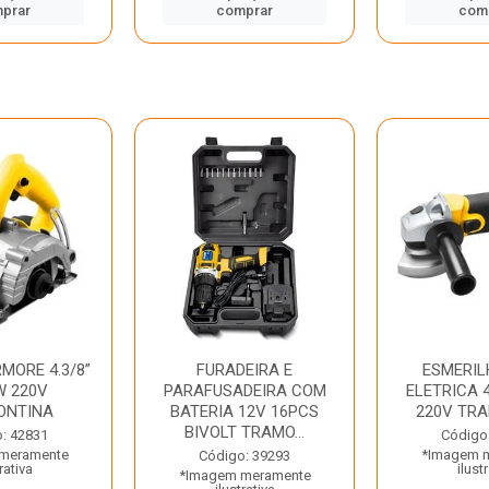
prar
comprar
com
MORE 4.3/8”
FURADEIRA E
ESMERIL
W 220V
PARAFUSADEIRA COM
ELETRICA 4
ONTINA
BATERIA 12V 16PCS
220V TR
BIVOLT TRAMO...
: 42831
Código
meramente
*Imagem 
Código: 39293
rativa
ilust
*Imagem meramente