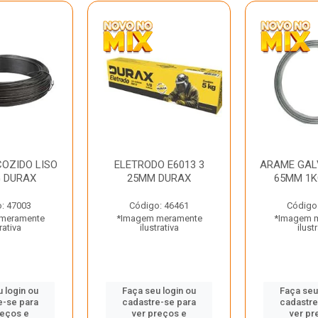
OZIDO LISO
ELETRODO E6013 3
ARAME GAL
G DURAX
25MM DURAX
65MM 1K
: 47003
Código: 46461
Código
meramente
*Imagem meramente
*Imagem 
rativa
ilustrativa
ilust
 login ou
Faça seu login ou
Faça seu
e-se para
cadastre-se para
cadastre
reços e
ver preços e
ver pr