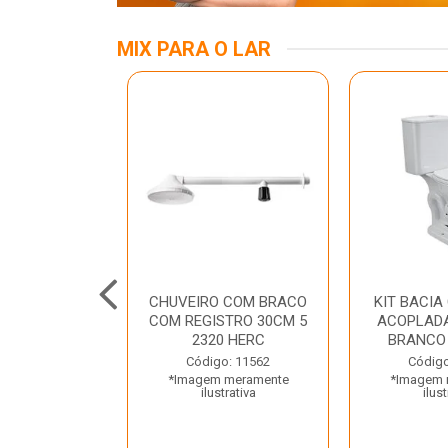
MIX PARA O LAR
INOX APOIO
CHUVEIRO COM BRACO
KIT BACIA
 NEW RAGGI
COM REGISTRO 30CM 5
ACOPLADA
TR
2320 HERC
BRANCO
o: 43456
Código: 11562
Código
 meramente
*Imagem meramente
*Imagem 
trativa
ilustrativa
ilust