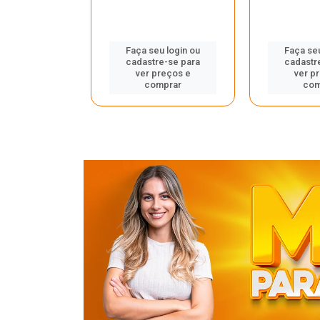
u login ou
Faça seu login ou
Faça seu
e-se para
cadastre-se para
cadastr
reços e
ver preços e
ver p
mprar
comprar
com