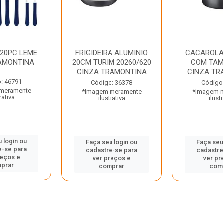
 20PC LEME
FRIGIDEIRA ALUMINIO
CACAROLA
AMONTINA
20CM TURIM 20260/620
COM TAM
CINZA TRAMONTINA
CINZA TR
: 46791
Código: 36378
Código
meramente
*Imagem meramente
*Imagem 
rativa
ilustrativa
ilust
 login ou
Faça seu login ou
Faça seu
e-se para
cadastre-se para
cadastre
reços e
ver preços e
ver pr
prar
comprar
com