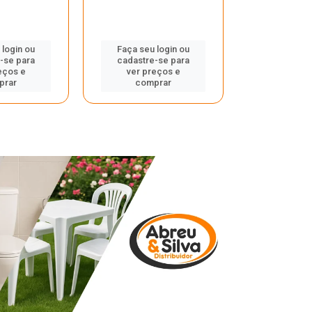
 login ou
Faça seu login ou
Faça seu 
-se para
cadastre-se para
cadastre
eços e
ver preços e
ver pr
prar
comprar
comp