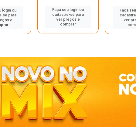
Faça seu login ou
 login ou
Faça seu
cadastre-se para
e-se para
cadastre
ver preços e
reços e
ver pr
comprar
prar
com