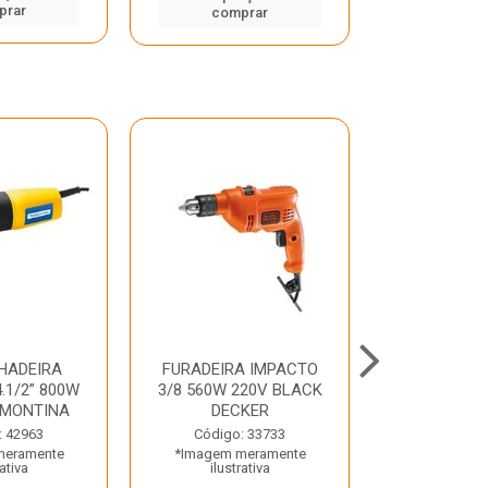
prar
comp
comprar
HADEIRA
FURADEIRA IMPACTO
MARTE
.1/2” 800W
3/8 560W 220V BLACK
PERFURADO
AMONTINA
DECKER
800W 2 6J 2
: 42963
Código: 33733
Código:
meramente
*Imagem meramente
*Imagem m
rativa
ilustrativa
ilustr