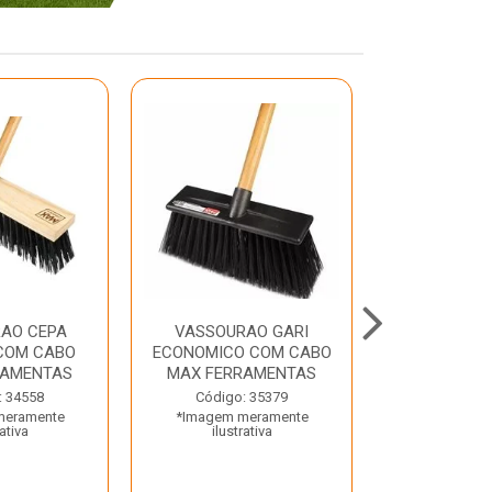
AO CEPA
VASSOURAO GARI
LAVATORIO
COM CABO
ECONOMICO COM CABO
BRANCO MA
RAMENTAS
MAX FERRAMENTAS
Código:
: 34558
Código: 35379
*Imagem m
meramente
*Imagem meramente
ilustr
rativa
ilustrativa