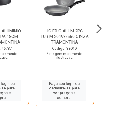
 ALUMINIO
JG FRIG ALUM 2PC
CONJ
PA 18CM
TURIM 20198/660 CINZA
TRINCHANT
AMONTINA
TRAMONTINA
PECAS PLE
TRAMO
: 46787
Código: 38019
meramente
*Imagem meramente
Código:
rativa
ilustrativa
*Imagem m
ilustr
 login ou
Faça seu login ou
-se para
cadastre-se para
Faça seu 
eços e
ver preços e
cadastre
prar
comprar
ver pr
comp