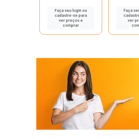
u login ou
Faça seu login ou
Faça seu
e-se para
cadastre-se para
cadastr
reços e
ver preços e
ver p
mprar
comprar
com