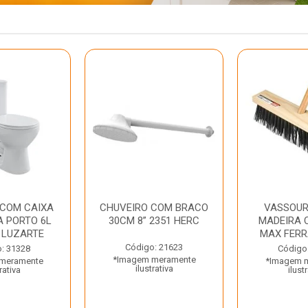
 COM CAIXA
CHUVEIRO COM BRACO
VASSOUR
 PORTO 6L
30CM 8” 2351 HERC
MADEIRA 
 LUZARTE
MAX FER
Código: 21623
: 31328
Código
*Imagem meramente
meramente
*Imagem 
ilustrativa
rativa
ilust