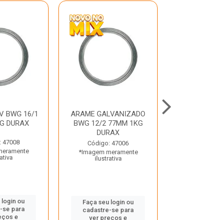
V BWG 16/1
ARAME GALVANIZADO
BARRA ROSC
G DURAX
BWG 12/2 77MM 1KG
UNC D
DURAX
: 47008
Código:
Código: 47006
meramente
*Imagem m
*Imagem meramente
rativa
ilustr
ilustrativa
 login ou
Faça seu 
Faça seu login ou
-se para
cadastre
cadastre-se para
eços e
ver pr
ver preços e