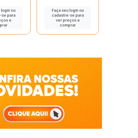
Faça seu 
 login ou
Faça seu login ou
cadastre
-se para
cadastre-se para
ver pr
eços e
ver preços e
comp
prar
comprar