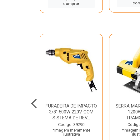
mprar
com
comprar
TELETE
FURADEIRA DE IMPACTO
SERRA MAR
OR/ROMPEDOR
3/8” 500W 220V COM
1200
 220V DEWALT
SISTEMA DE REV...
TRAM
o: 33734
Código: 39290
Código
 meramente
*Imagem meramente
*Imagem 
trativa
ilustrativa
ilust