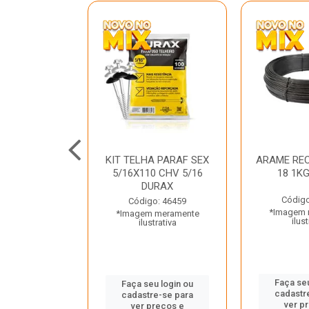
C GALV 3/16
KIT TELHA PARAF SEX
ARAME REC
 DURAX
5/16X110 CHV 5/16
18 1K
DURAX
o: 47012
Código
Código: 46459
 meramente
*Imagem 
*Imagem meramente
trativa
ilust
ilustrativa
u login ou
Faça seu
Faça seu login ou
e-se para
cadastr
cadastre-se para
reços e
ver p
ver preços e