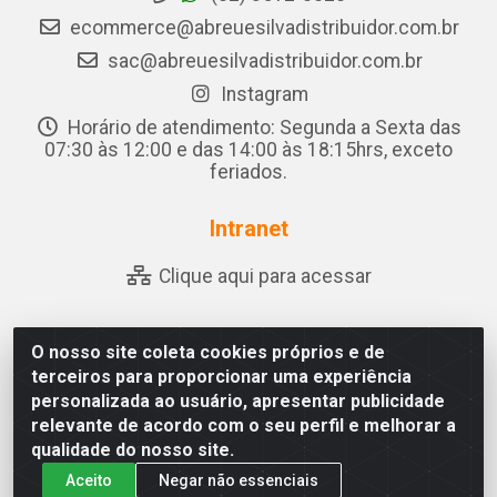
ecommerce@abreuesilvadistribuidor.com.br
sac@abreuesilvadistribuidor.com.br
Instagram
Horário de atendimento: Segunda a Sexta das
07:30 às 12:00 e das 14:00 às 18:15hrs, exceto
feriados.
Intranet
Clique aqui para acessar
O nosso site coleta cookies próprios e de
Abreu & Silva - Rua Padre Jose de Souza Leite, 265 - Ariado,
terceiros para proporcionar uma experiência
Olho D'Água das Flores/AL - CEP 57.442-000 - CNPJ
personalizada ao usuário, apresentar publicidade
04.790.656/0001-06
relevante de acordo com o seu perfil e melhorar a
qualidade do nosso site.
Aceito
Negar não essenciais