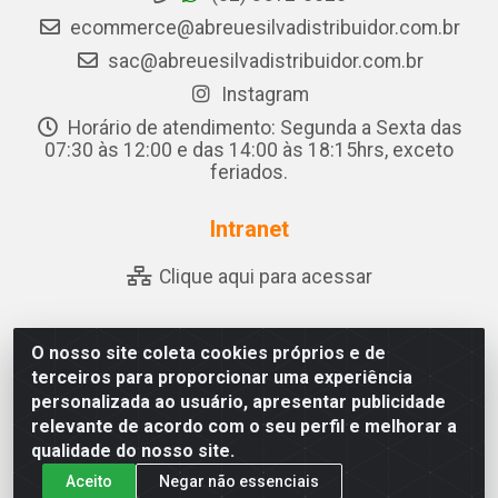
ecommerce@abreuesilvadistribuidor.com.br
sac@abreuesilvadistribuidor.com.br
Instagram
Horário de atendimento: Segunda a Sexta das
07:30 às 12:00 e das 14:00 às 18:15hrs, exceto
feriados.
Intranet
Clique aqui para acessar
O nosso site coleta cookies próprios e de
Abreu & Silva - Rua Padre Jose de Souza Leite, 265 - Ariado,
terceiros para proporcionar uma experiência
Olho D'Água das Flores/AL - CEP 57.442-000 - CNPJ
personalizada ao usuário, apresentar publicidade
04.790.656/0001-06
relevante de acordo com o seu perfil e melhorar a
qualidade do nosso site.
Aceito
Negar não essenciais